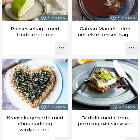
31-60 MIN.
31-60 MIN.
Prinsessekage med
Gateau Marcel – den
hindbærcreme
perfekte dessertkage!
31-60 MIN.
0-30 MIN.
Kransekagehjerte med
Dildsild med citron,
chokolade og
porre og rød skovsyre
vaniljecreme