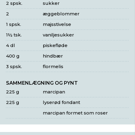
2 spsk.
sukker
2
æggeblommer
1 spsk.
majsstivelse
1½ tsk.
vaniljesukker
4 dl
piskefløde
400 g
hindbær
3 spsk.
flormelis
SAMMENLÆGNING OG PYNT
225 g
marcipan
225 g
lyserød fondant
marcipan formet som roser