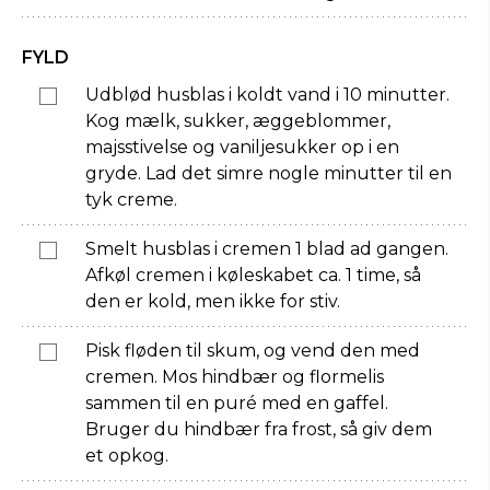
FYLD
Udblød husblas i koldt vand i 10 minutter.
Kog mælk, sukker, æggeblommer,
majsstivelse og vaniljesukker op i en
gryde. Lad det simre nogle minutter til en
tyk creme.
Smelt husblas i cremen 1 blad ad gangen.
Afkøl cremen i køleskabet ca. 1 time, så
den er kold, men ikke for stiv.
Pisk fløden til skum, og vend den med
cremen. Mos hindbær og flormelis
sammen til en puré med en gaffel.
Bruger du hindbær fra frost, så giv dem
et opkog.