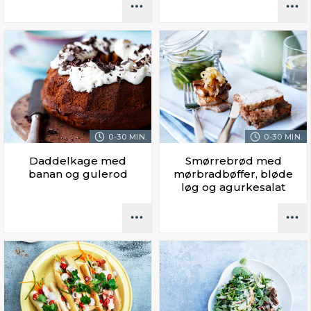
0-30 MIN.
0-30 MIN.
Daddelkage med
Smørrebrød med
banan og gulerod
mørbradbøffer, bløde
løg og agurkesalat