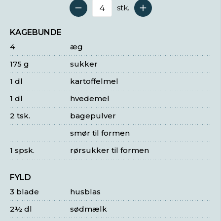
stk.
Antal serveringer
KAGEBUNDE
4
æg
175 g
sukker
1 dl
kartoffelmel
1 dl
hvedemel
2 tsk.
bagepulver
smør til formen
1 spsk.
rørsukker til formen
FYLD
3 blade
husblas
2½ dl
sødmælk