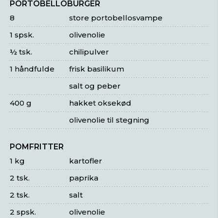
PORTOBELLOBURGER
8
store portobellosvampe
1 spsk.
olivenolie
½ tsk.
chilipulver
1 håndfulde
frisk basilikum
salt og peber
400 g
hakket oksekød
olivenolie til stegning
POMFRITTER
1 kg
kartofler
2 tsk.
paprika
2 tsk.
salt
2 spsk.
olivenolie