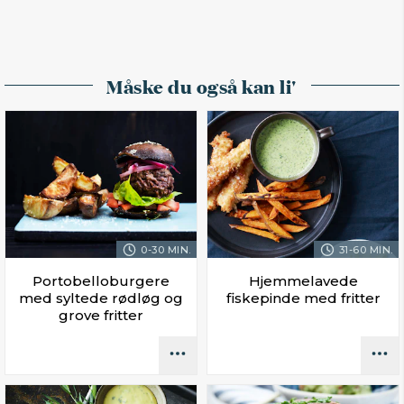
Måske du også kan li'
0-30 MIN.
31-60 MIN.
Portobelloburgere
Hjemmelavede
med syltede rødløg og
fiskepinde med fritter
grove fritter