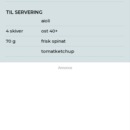
TIL SERVERING
aioli
4 skiver
ost 40+
70 g
frisk spinat
tomatketchup