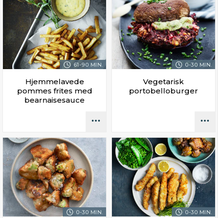
61-90 MIN.
0-30 MIN.
Hjemmelavede
Vegetarisk
pommes frites med
portobelloburger
bearnaisesauce
0-30 MIN.
0-30 MIN.