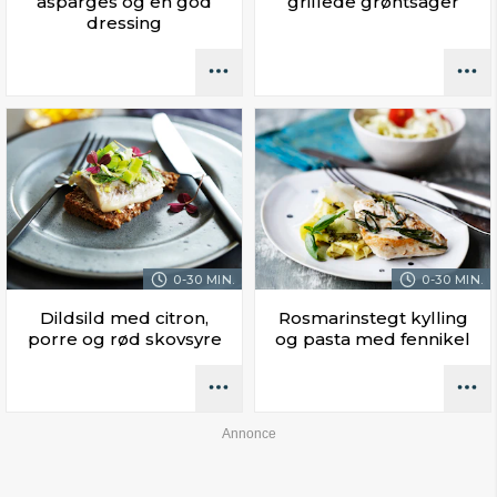
asparges og en god
grillede grøntsager
dressing
0-30 MIN.
0-30 MIN.
Dildsild med citron,
Rosmarinstegt kylling
porre og rød skovsyre
og pasta med fennikel