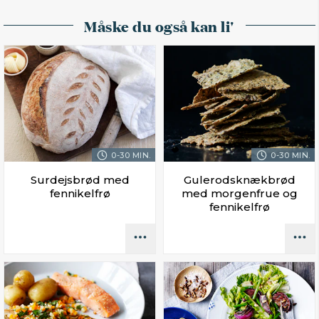
Måske du også kan li'
0-30 MIN.
0-30 MIN.
Surdejsbrød med
Gulerodsknækbrød
fennikelfrø
med morgenfrue og
fennikelfrø