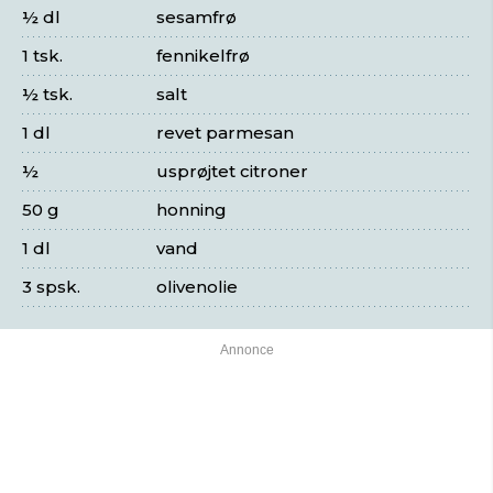
½ dl
sesamfrø
1 tsk.
fennikelfrø
½ tsk.
salt
1 dl
revet parmesan
½
usprøjtet citroner
50 g
honning
1 dl
vand
3 spsk.
olivenolie