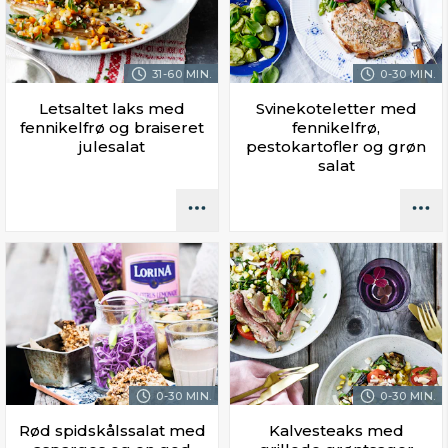
31-60 MIN.
0-30 MIN.
Letsaltet laks med
Svinekoteletter med
fennikelfrø og braiseret
fennikelfrø,
julesalat
pestokartofler og grøn
salat
0-30 MIN.
0-30 MIN.
Rød spidskålssalat med
Kalvesteaks med