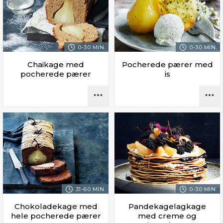
0-30 MIN.
0-30 MIN.
Chaikage med
Pocherede pærer med
pocherede pærer
is
31-60 MIN.
0-30 MIN.
Chokoladekage med
Pandekagelagkage
hele pocherede pærer
med creme og