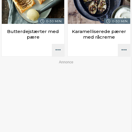
0-30 MIN.
0-30 MIN.
Butterdejstærter med
Karamelliserede pærer
pære
med råcreme