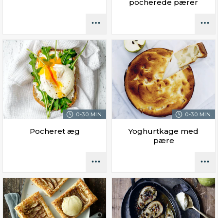
pocherede pærer
0-30 MIN.
0-30 MIN.
Pocheret æg
Yoghurtkage med
pære