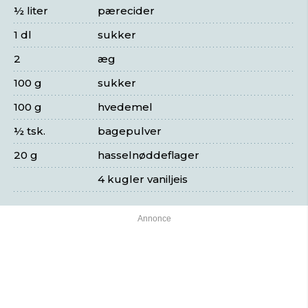
½ liter
pærecider
1 dl
sukker
2
æg
100 g
sukker
100 g
hvedemel
½ tsk.
bagepulver
20 g
hasselnøddeflager
4 kugler vaniljeis