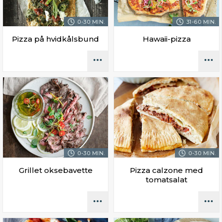
0-30 MIN.
31-60 MIN.
Pizza på hvidkålsbund
Hawaii-pizza
0-30 MIN.
0-30 MIN.
Grillet oksebavette
Pizza calzone med
tomatsalat