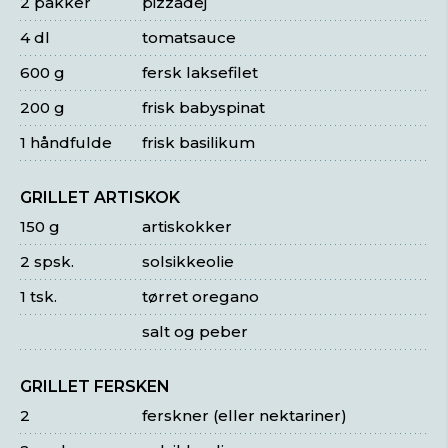
2 pakker
pizzadej
4 dl
tomatsauce
600 g
fersk laksefilet
200 g
frisk babyspinat
1 håndfulde
frisk basilikum
GRILLET ARTISKOK
150 g
artiskokker
2 spsk.
solsikkeolie
1 tsk.
tørret oregano
salt og peber
GRILLET FERSKEN
2
ferskner (eller nektariner)