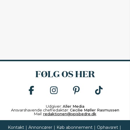
FØLG OS HER
Udgiver:
Aller Media
Ansvarshavende chefredaktør:
Cecilie Møller Rasmussen
Mail:
redaktionen@spisbedre.dk
Kontakt
|
Annoncører
|
Køb abonnement
|
Ophavsret
|