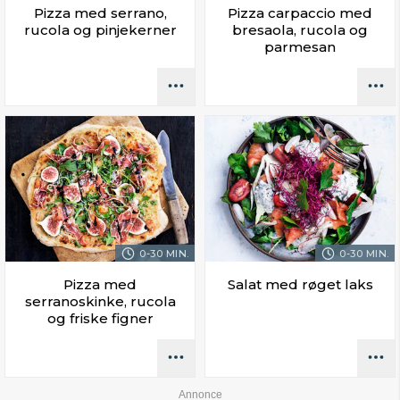
Pizza med serrano,
Pizza carpaccio med
rucola og pinjekerner
bresaola, rucola og
parmesan
0-30 MIN.
0-30 MIN.
Pizza med
Salat med røget laks
serranoskinke, rucola
og friske figner