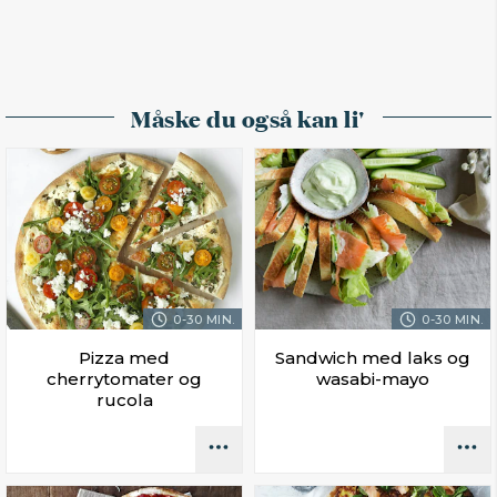
Måske du også kan li'
0-30 MIN.
0-30 MIN.
Pizza med
Sandwich med laks og
cherrytomater og
wasabi-mayo
rucola