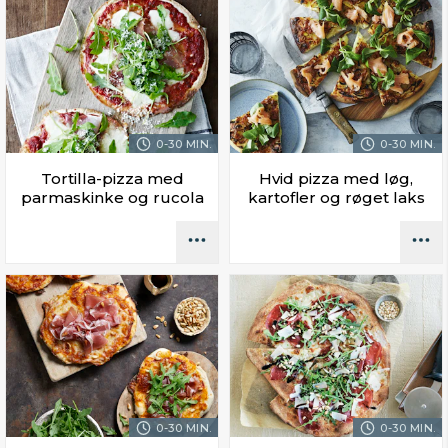
0-30 MIN.
0-30 MIN.
Tortilla-pizza med
Hvid pizza med løg,
parmaskinke og rucola
kartofler og røget laks
0-30 MIN.
0-30 MIN.