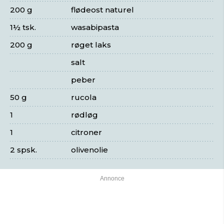
200 g
flødeost naturel
1½ tsk.
wasabipasta
200 g
røget laks
salt
peber
50 g
rucola
1
rødløg
1
citroner
2 spsk.
olivenolie