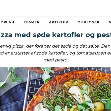
ADPLAN
TEMAER
ARTIKLER
OMREGNER
izza med søde kartofler og pes
nlig pizza, der forener det søde og det salte. Den
 er erstattet af søde kartofler, og tomatsaucen er
med pesto.