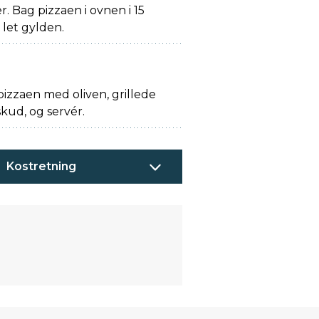
. Bag pizzaen i ovnen i 15
r let gylden.
izzaen med oliven, grillede
kud, og servér.
Kostretning