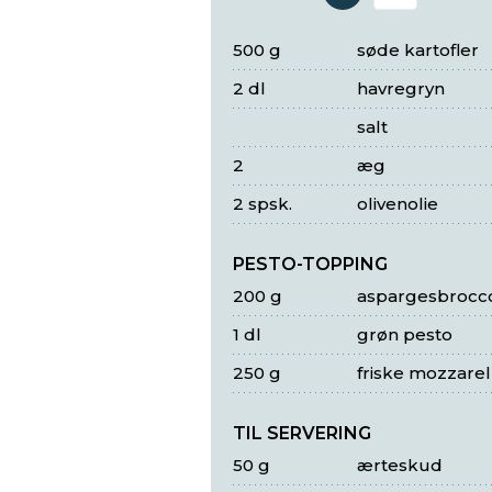
Antal 
500 g
søde kartofler
2 dl
havregryn
salt
2
æg
2 spsk.
olivenolie
PESTO-TOPPING
200 g
aspargesbrocco
1 dl
grøn pesto
250 g
friske mozzare
TIL SERVERING
50 g
ærteskud