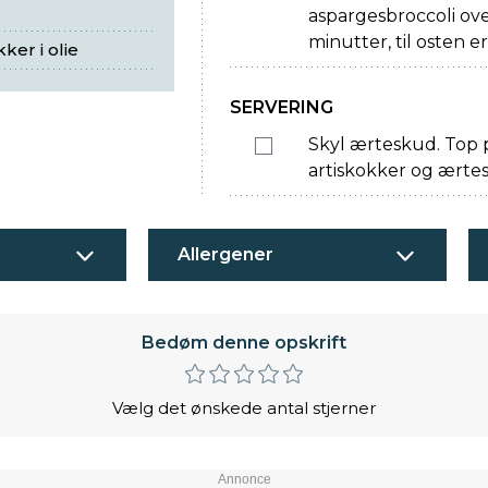
aspargesbroccoli over
minutter, til osten e
ker i olie
SERVERING
Skyl ærteskud. Top p
artiskokker og ærtes
Allergener
Bedøm denne opskrift
Vælg det ønskede antal stjerner