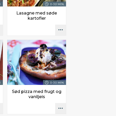
.
0-30 MIN.
Lasagne med søde
kartofler
.
0-30 MIN.
Sød pizza med frugt og
vaniljeis