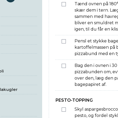
serveringer
Tænd ovnen på 180°.
skær dem i tern. Læ
sammen med havregryn
bliver en smuldret m
igen, til du får en kl
Pensl et stykke bage
kartoffelmassen på 
pizzabund med en ty
Bag den i ovnen i 30 
li
pizzabunden om, evt
over den, læg den på 
bagepapiret af.
llakugler
PESTO-TOPPING
Skyl aspargesbrocc
pesto, og fordel sty