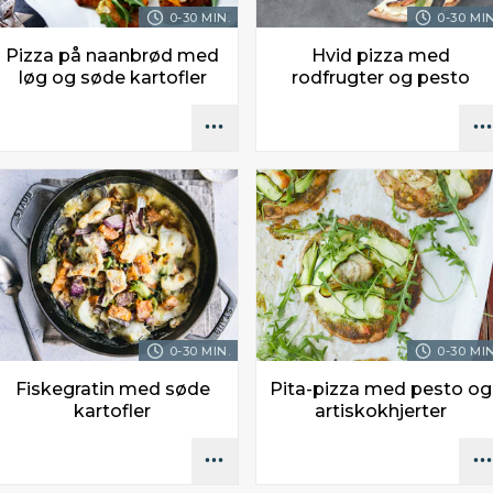
0-30 MIN.
0-30 MIN
Pizza på naanbrød med
Hvid pizza med
løg og søde kartofler
rodfrugter og pesto
0-30 MIN.
0-30 MIN
Fiskegratin med søde
Pita-pizza med pesto og
kartofler
artiskokhjerter