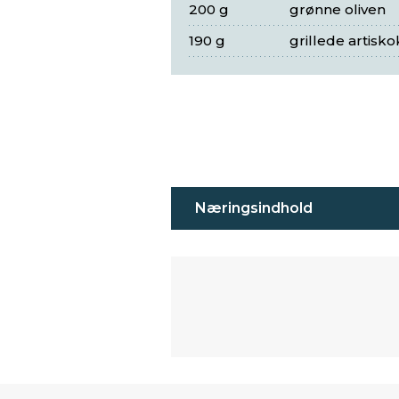
200 g
grønne oliven
190 g
grillede artiskok
Næringsindhold