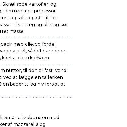
 Skræl søde kartofler, og
g dem i en foodprocessor
 og salt, og kør, til det
asse. Tilsæt æg og olie, og kør
istret masse.
papir med olie, og fordel
bagepapiret, så det danner en
kkelse på cirka ¾ cm.
minutter, til den er fast. Vend
. ved at lægge en tallerken
en bagerist, og hiv forsigtigt
oli. Smør pizzabunden med
kker af mozzarella og