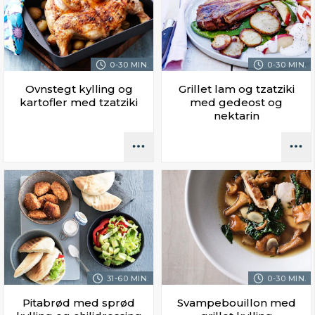
0-30 MIN.
0-30 MIN.
Ovnstegt kylling og
Grillet lam og tzatziki
kartofler med tzatziki
med gedeost og
nektarin
31-60 MIN.
0-30 MIN.
Pitabrød med sprød
Svampebouillon med