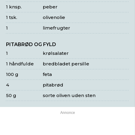
1 knsp.
peber
1 tsk.
olivenolie
1
limefrugter
PITABRØD OG FYLD
1
krølsalater
1 håndfulde
bredbladet persille
100 g
feta
4
pitabrød
50 g
sorte oliven uden sten