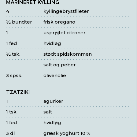
MARINERET KYLLING
4
kyllingebrystfileter
½ bundter
frisk oregano
1
usprøjtet citroner
1 fed
hvidløg
½ tsk.
stødt spidskommen
salt og peber
3 spsk.
olivenolie
TZATZIKI
1
agurker
1 tsk.
salt
1 fed
hvidløg
3 dl
græsk yoghurt 10 %