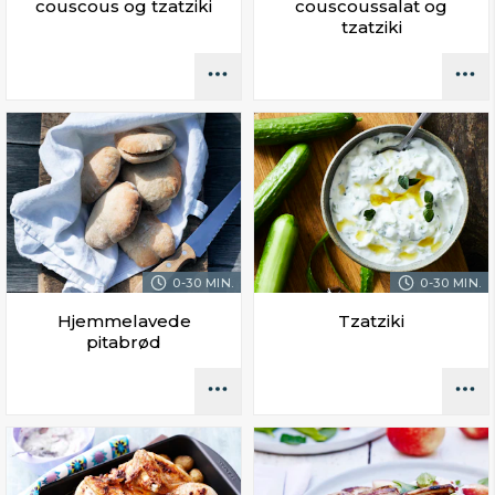
couscous og tzatziki
couscoussalat og
tzatziki
0-30 MIN.
0-30 MIN.
Hjemmelavede
Tzatziki
pitabrød