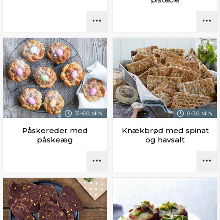
31-60 MIN.
0-30 MIN.
Påskereder med
Knækbrød med spinat
påskeæg
og havsalt