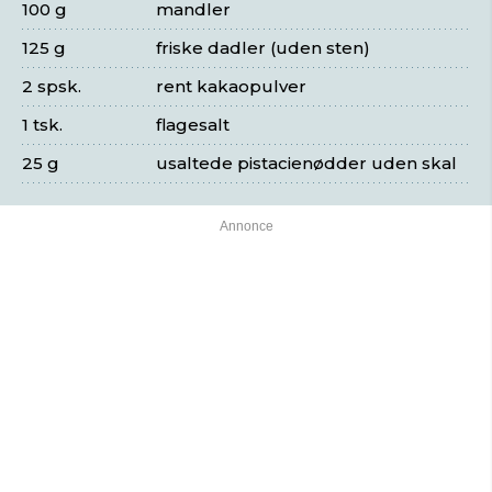
100 g
mandler
125 g
friske dadler (uden sten)
2 spsk.
rent kakaopulver
1 tsk.
flagesalt
25 g
usaltede pistacienødder uden skal