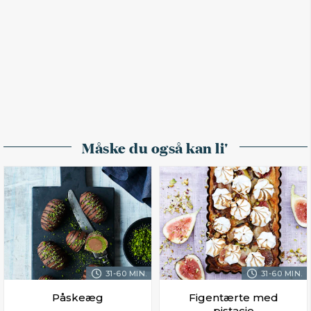
Måske du også kan li'
31-60 MIN.
31-60 MIN.
Påskeæg
Figentærte med
pistacie