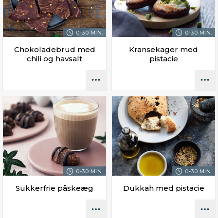
0-30 MIN.
0-30 MIN.
Chokoladebrud med
Kransekager med
chili og havsalt
pistacie
0-30 MIN.
0-30 MIN.
Sukkerfrie påskeæg
Dukkah med pistacie