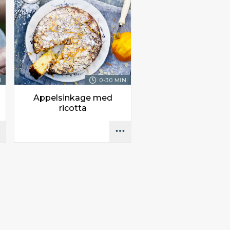
.
0-30 MIN.
Appelsinkage med
ricotta