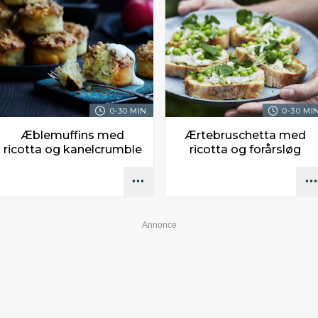
0-30 MIN.
0-30 MIN
Æblemuffins med
Ærtebruschetta med
ricotta og kanelcrumble
ricotta og forårsløg