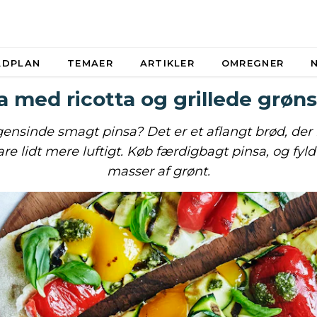
ADPLAN
TEMAER
ARTIKLER
OMREGNER
a med ricotta og grillede grøn
ensinde smagt pinsa? Det er et aflangt brød, de
are lidt mere luftigt. Køb færdigbagt pinsa, og fy
masser af grønt.