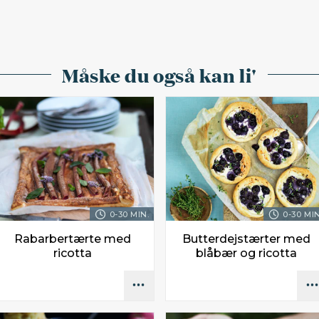
Måske du også kan li'
0-30 MIN.
0-30 MIN
Rabarbertærte med
Butterdejstærter med
ricotta
blåbær og ricotta