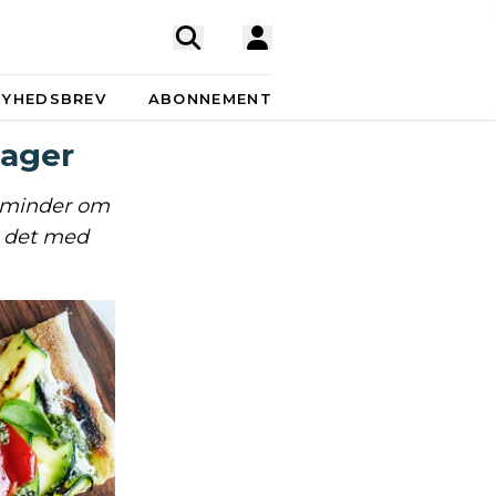
NYHEDSBREV
ABONNEMENT
sager
r minder om
ld det med