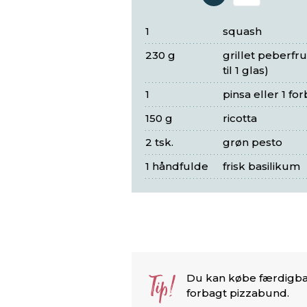
Antal 
1
squash
230 g
grillet peberfru
til 1 glas)
1
pinsa eller 1 f
150 g
ricotta
2 tsk.
grøn pesto
1 håndfulde
frisk basilikum
Tip!
Du kan købe færdigbag
forbagt pizzabund.