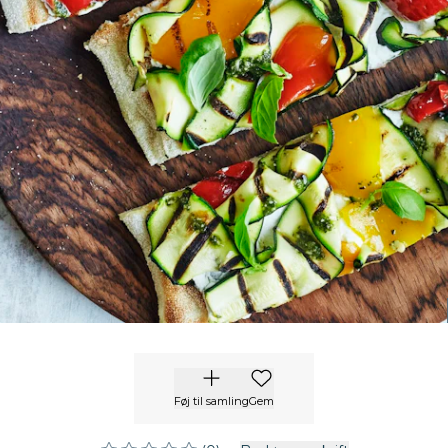
Føj til samling
Gem