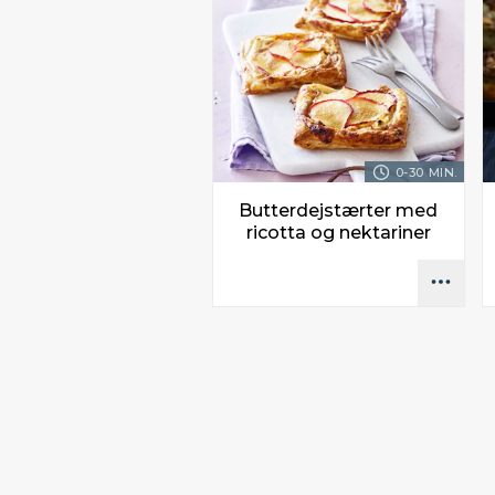
0-30 MIN.
Butterdejstærter med
ricotta og nektariner