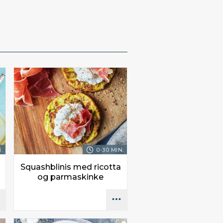
.
0-30 MIN.
Squashblinis med ricotta
og parmaskinke