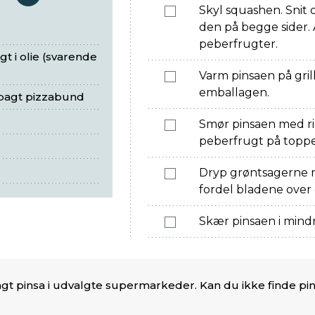
serveringer
Skyl squashen. Snit d
den på begge sider. 
peberfrugter.
gt i olie (svarende
Varm pinsaen på gril
emballagen.
orbagt pizzabund
Smør pinsaen med ri
peberfrugt på topp
Dryp grøntsagerne m
fordel bladene over
Skær pinsaen i mindr
t pinsa i udvalgte supermarkeder. Kan du ikke finde pin