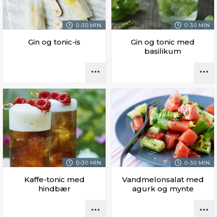
0-30 MIN.
0-30 MIN.
Gin og tonic-is
Gin og tonic med
basilikum
0-30 MIN.
0-30 MIN.
Kaffe-tonic med
Vandmelonsalat med
hindbær
agurk og mynte