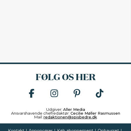
FØLG OS HER
Udgiver:
Aller Media
Ansvarshavende chefredaktør:
Cecilie Møller Rasmussen
Mail:
redaktionen@spisbedre.dk
Kontakt
|
Annoncører
|
Køb abonnement
|
Ophavsret
|