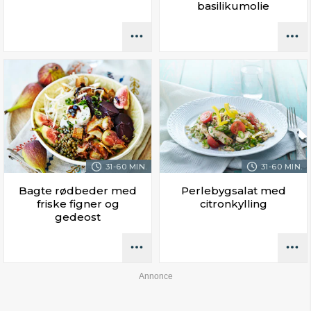
basilikumolie
31-60 MIN.
31-60 MIN.
Bagte rødbeder med
Perlebygsalat med
friske figner og
citronkylling
gedeost