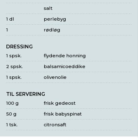
salt
1 dl
perlebyg
1
rødløg
DRESSING
1 spsk.
flydende honning
2 spsk.
balsamicoeddike
1 spsk.
olivenolie
TIL SERVERING
100 g
frisk gedeost
50 g
frisk babyspinat
1 tsk.
citronsaft