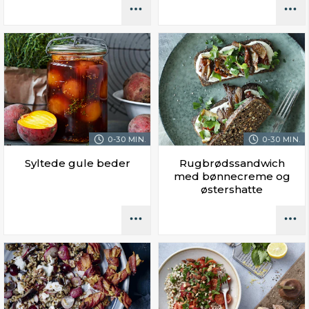
0-30 MIN.
0-30 MIN.
Syltede gule beder
Rugbrødssandwich
med bønnecreme og
østershatte