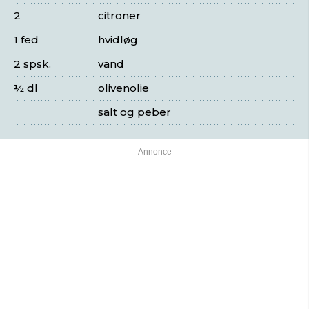
2
citroner
1 fed
hvidløg
2 spsk.
vand
½ dl
olivenolie
salt og peber