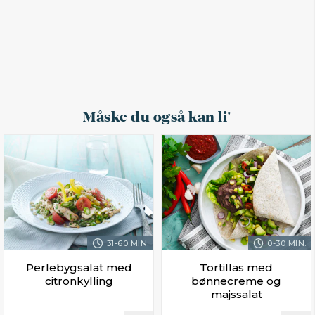
Måske du også kan li'
31-60 MIN.
0-30 MIN.
Perlebygsalat med
Tortillas med
citronkylling
bønnecreme og
majssalat