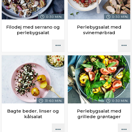
0-30 MIN.
0-30 MIN.
Filodej med serrano og
Perlebygsalat med
perlebygsalat
svinemørbrad
31-60 MIN.
0-30 MIN.
Bagte beder, linser og
Perlebygsalat med
kålsalat
grillede grøntager