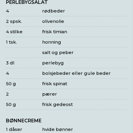
PERLEBYGSALAT
4
rødbeder
2 spsk.
olivenolie
4 stilke
frisk timian
1 tsk.
honning
salt og peber
3 dl
perlebyg
4
bolsjebeder eller gule beder
50 g
frisk spinat
2
pærer
50 g
frisk gedeost
BØNNECREME
1 dåser
hvide bønner