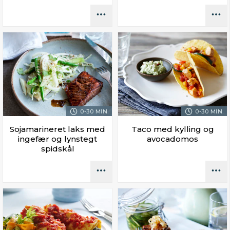
0-30 MIN.
0-30 MIN.
Sojamarineret laks med
Taco med kylling og
ingefær og lynstegt
avocadomos
spidskål