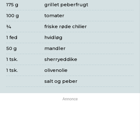
175 g
grillet peberfrugt
100 g
tomater
¼
friske røde chilier
1 fed
hvidløg
50 g
mandler
1 tsk.
sherryeddike
1 tsk.
olivenolie
salt og peber