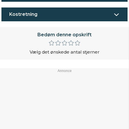
Kostretning
Bedøm denne opskrift
Vælg det ønskede antal stjerner