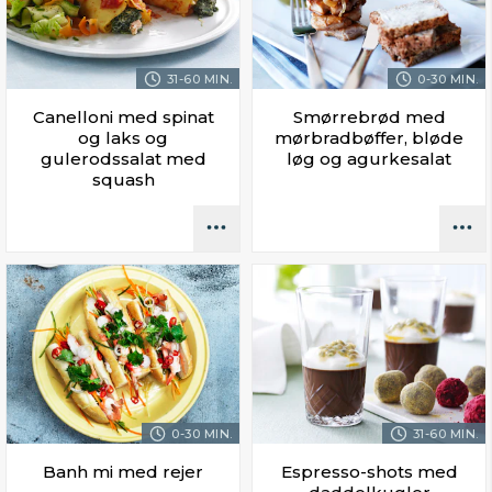
31-60 MIN.
0-30 MIN.
Canelloni med spinat
Smørrebrød med
og laks og
mørbradbøffer, bløde
gulerodssalat med
løg og agurkesalat
squash
0-30 MIN.
31-60 MIN.
Banh mi med rejer
Espresso-shots med