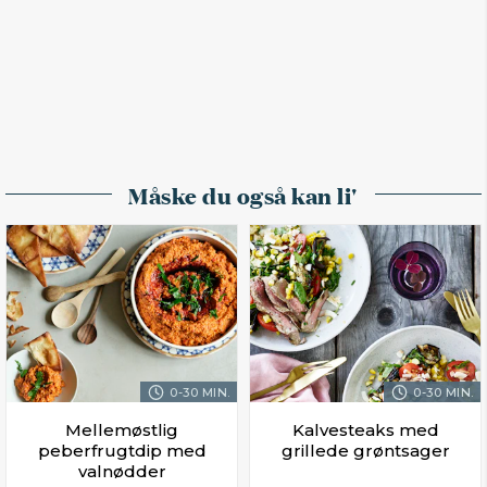
Måske du også kan li'
0-30 MIN.
0-30 MIN.
Mellemøstlig
Kalvesteaks med
peberfrugtdip med
grillede grøntsager
valnødder