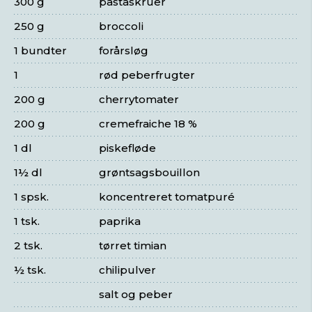
300 g
pastaskruer
250 g
broccoli
1 bundter
forårsløg
1
rød peberfrugter
200 g
cherrytomater
200 g
cremefraiche 18 %
1 dl
piskefløde
1½ dl
grøntsagsbouillon
1 spsk.
koncentreret tomatpuré
1 tsk.
paprika
2 tsk.
tørret timian
½ tsk.
chilipulver
salt og peber