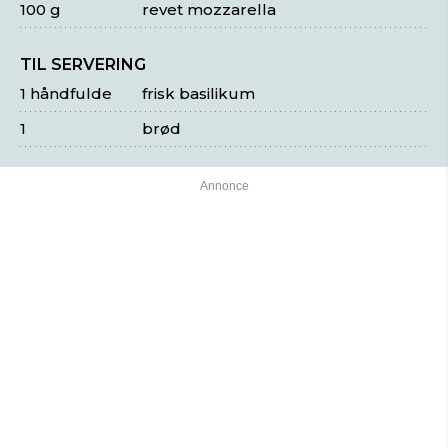
100 g
revet mozzarella
TIL SERVERING
1 håndfulde
frisk basilikum
1
brød