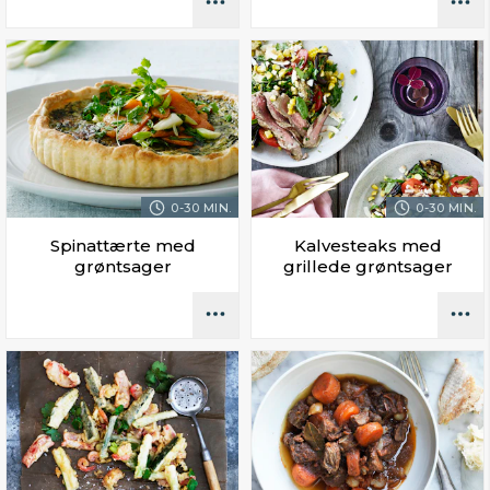
0-30 MIN.
0-30 MIN.
Spinattærte med
Kalvesteaks med
grøntsager
grillede grøntsager