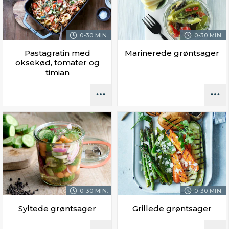
0-30 MIN.
0-30 MIN.
Pastagratin med
Marinerede grøntsager
oksekød, tomater og
timian
0-30 MIN.
0-30 MIN.
Syltede grøntsager
Grillede grøntsager