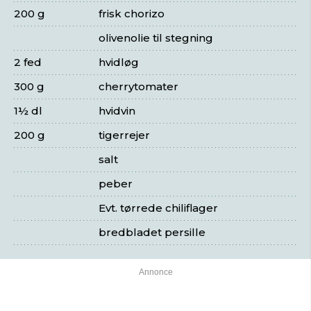
200 g
frisk chorizo
olivenolie til stegning
2 fed
hvidløg
300 g
cherrytomater
1½ dl
hvidvin
200 g
tigerrejer
salt
peber
Evt. tørrede chiliflager
bredbladet persille