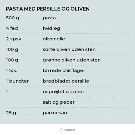
PASTA MED PERSILLE OG OLIVEN
500 g
pasta
4 fed
hvidløg
2 spsk.
olivenolie
100 g
sorte oliven uden sten
100 g
grønne oliven uden sten
1 tsk.
tørrede chiliflager
1 bundter
bredbladet persille
1
usprøjtet citroner
salt og peber
25 g
parmesan