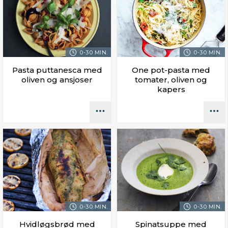
0-30 MIN.
0-30 MIN.
Pasta puttanesca med
One pot-pasta med
oliven og ansjoser
tomater, oliven og
kapers
0-30 MIN.
0-30 MIN.
Hvidløgsbrød med
Spinatsuppe med