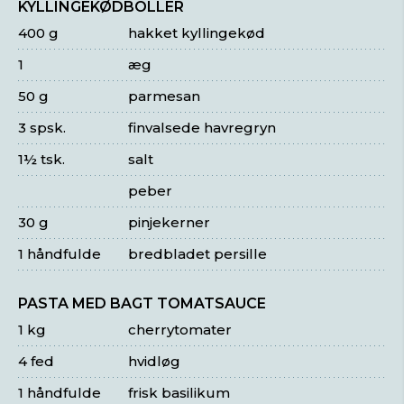
KYLLINGEKØDBOLLER
400 g
hakket kyllingekød
1
æg
50 g
parmesan
3 spsk.
finvalsede havregryn
1½ tsk.
salt
peber
30 g
pinjekerner
1 håndfulde
bredbladet persille
PASTA MED BAGT TOMATSAUCE
1 kg
cherrytomater
4 fed
hvidløg
1 håndfulde
frisk basilikum