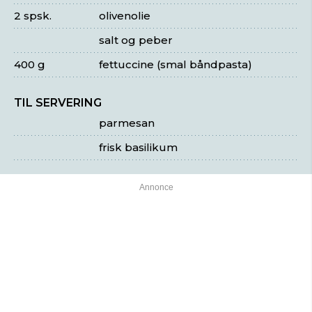
2 spsk.
olivenolie
salt og peber
400 g
fettuccine (smal båndpasta)
TIL SERVERING
parmesan
frisk basilikum