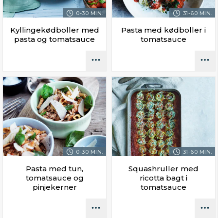
0-30 MIN.
31-60 MIN.
Kyllingekødboller med
Pasta med kødboller i
pasta og tomatsauce
tomatsauce
0-30 MIN.
31-60 MIN.
Pasta med tun,
Squashruller med
tomatsauce og
ricotta bagt i
pinjekerner
tomatsauce