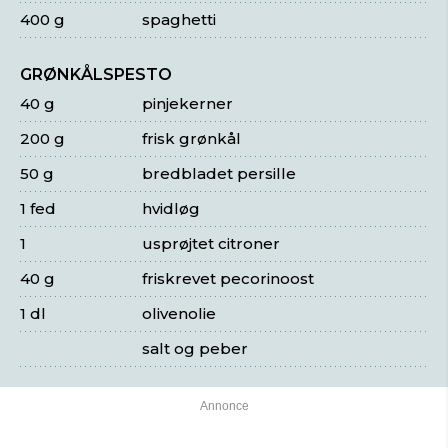
400 g
spaghetti
GRØNKÅLSPESTO
40 g
pinjekerner
200 g
frisk grønkål
50 g
bredbladet persille
1 fed
hvidløg
1
usprøjtet citroner
40 g
friskrevet pecorinoost
1 dl
olivenolie
salt og peber