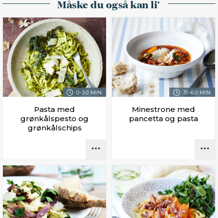
Måske du også kan li'
0-30 MIN.
31-60 MIN.
Pasta med
Minestrone med
grønkålspesto og
pancetta og pasta
grønkålschips