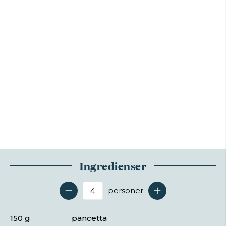
Ingredienser
personer
Antal serveringer
150 g
pancetta