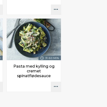
.
31-60 MIN.
Pasta med kylling og
cremet
spinatflødesauce