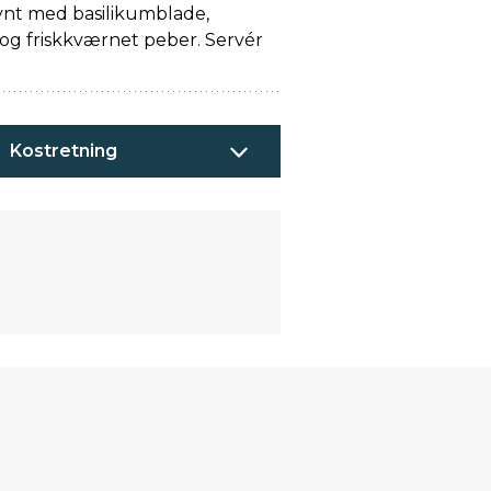
ynt med basilikumblade,
 og friskkværnet peber. Servér
Kostretning