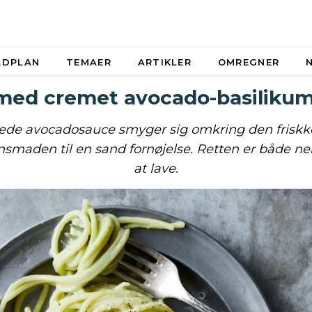
ADPLAN
TEMAER
ARTIKLER
OMREGNER
med cremet avocado-basiliku
de avocadosauce smyger sig omkring den friskk
nsmaden til en sand fornøjelse. Retten er både n
at lave.