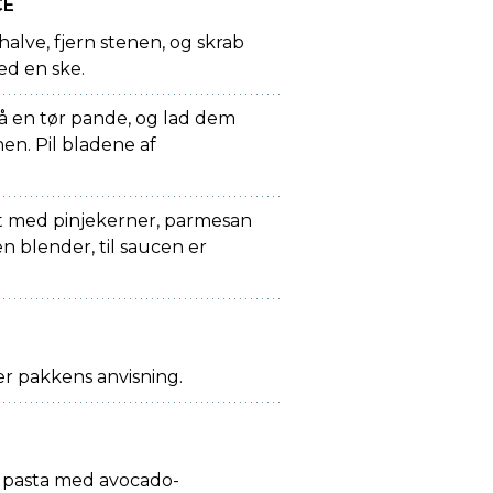
CE
alve, fjern stenen, og skrab
d en ske.
på en tør pande, og lad dem
nen. Pil bladene af
 med pinjekerner, parmesan
en blender, til saucen er
er pakkens anvisning.
 pasta med avocado-