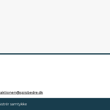
daktionen@spisbedre.dk
istrér samtykke