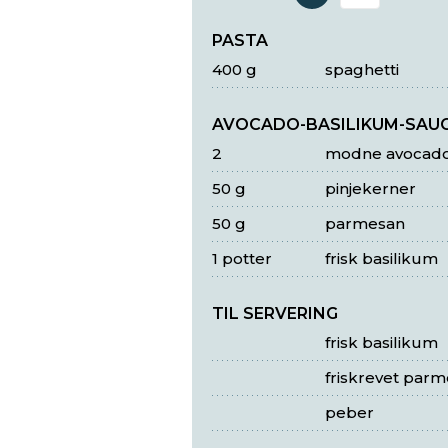
Antal 
PASTA
400 g
spaghetti
AVOCADO-BASILIKUM-SAU
2
modne avocad
50 g
pinjekerner
50 g
parmesan
1 potter
frisk basilikum
TIL SERVERING
frisk basilikum
friskrevet par
peber