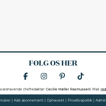
FØLG OS HER
svarshavende chefredaktør:
Cecilie Møller Rasmussen
Mail:
re
ncører
|
Køb abonnement
|
Ophavsret
|
Privatlivspolitik
|
Admin