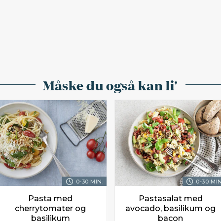
Måske du også kan li'
0-30 MIN.
0-30 MIN
Pasta med
Pastasalat med
cherrytomater og
avocado, basilikum og
basilikum
bacon