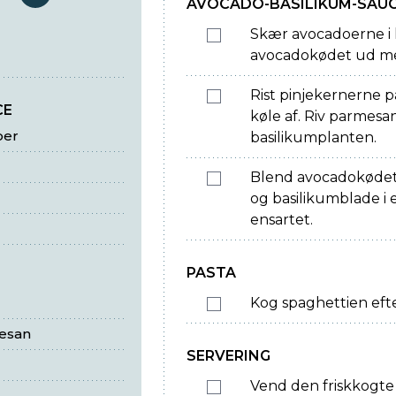
serveringer
AVOCADO-BASILIKUM-SAU
Skær avocadoerne i h
avocadokødet ud me
Rist pinjekernerne 
CE
køle af. Riv parmesa
oer
basilikumplanten.
Blend avocadokødet
og basilikumblade i 
ensartet.
PASTA
Kog spaghettien eft
mesan
SERVERING
Vend den friskkogte