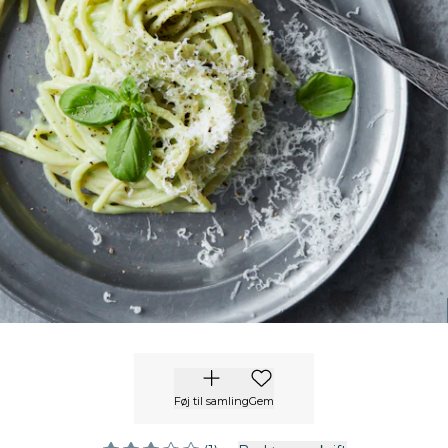
Føj til samling
Gem