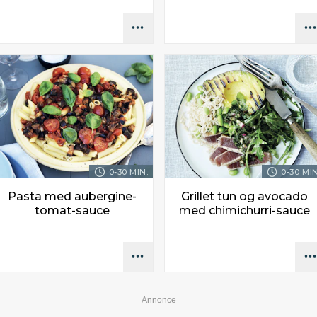
0-30 MIN.
0-30 MIN
Pasta med aubergine-
Grillet tun og avocado
tomat-sauce
med chimichurri-sauce