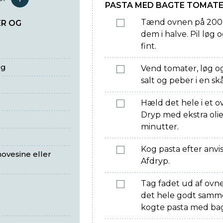
serveringer
PASTA MED BAGTE TOMATE
Tænd ovnen på 200°
ER OG
dem i halve. Pil løg
fint.
øg
Vend tomater, løg o
salt og peber i en skå
Hæld det hele i et o
Dryp med ekstra olie
minutter.
Kog pasta efter anv
novesine eller
Afdryp.
Tag fadet ud af ovne
det hele godt samm
kogte pasta med ba