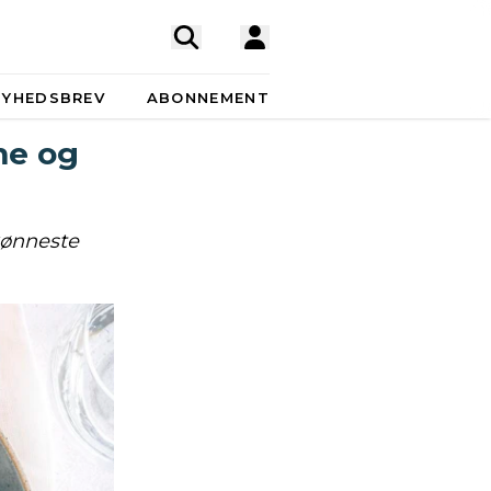
NYHEDSBREV
ABONNEMENT
me og
skønneste