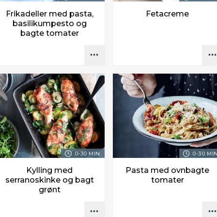
Frikadeller med pasta,
Fetacreme
basilikumpesto og
bagte tomater
0-30 MIN.
0-30 MIN
Kylling med
Pasta med ovnbagte
serranoskinke og bagt
tomater
grønt