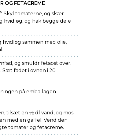
R OG FETACREME
. Skyl tomaterne, og skær
 og hvidløg, og hak begge dele
g hvidløg sammen med olie,
l.
vnfad, og smuldr fetaost over.
. Sæt fadet i ovnen i 20
isningen på emballagen.
n, tilsæt en ½ dl vand, og mos
en med en gaffel. Vend den
gte tomater og fetacreme.