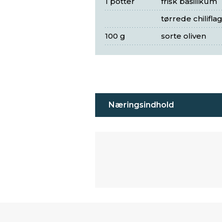
1 potter
frisk basilikum
tørrede chilifla
100 g
sorte oliven
Næringsindhold