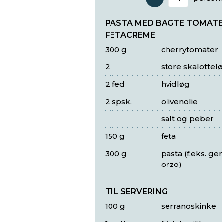
Antal 
PASTA MED BAGTE TOMAT
FETACREME
300 g
cherrytomater
2
store skalottel
2 fed
hvidløg
2 spsk.
olivenolie
salt og peber
150 g
feta
300 g
pasta (f.eks. ge
orzo)
TIL SERVERING
100 g
serranoskinke