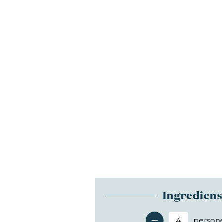
Ingredien
person