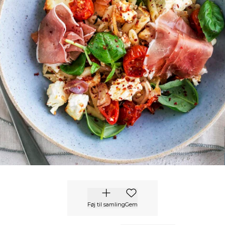
Føj til samling
Gem