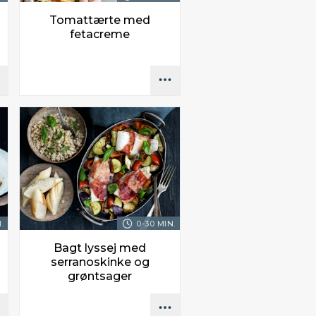
Tomattærte med
fetacreme
.
0-30 MIN.
Bagt lyssej med
serranoskinke og
grøntsager