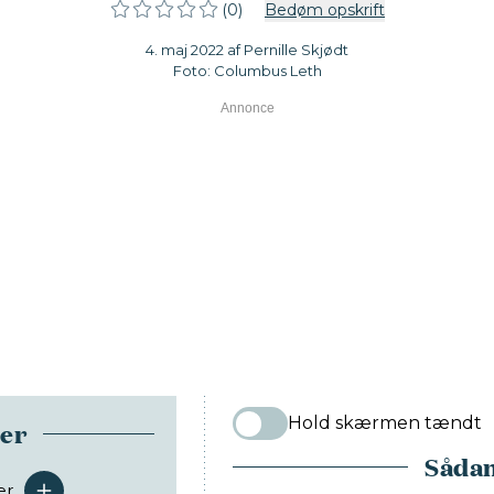
(0)
Bedøm opskrift
4. maj 2022 af Pernille Skjødt
Foto: Columbus Leth
Hold skærmen tændt
ser
Sådan
er