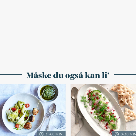
Måske du også kan li'
31-60 MIN.
0-30 MIN