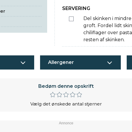
SERVERING
ger
Del skinken i mindre
groft. Fordel lidt sk
chiliflager over pas
resten af skinken.
Allergener
Bedøm denne opskrift
Vælg det ønskede antal stjerner