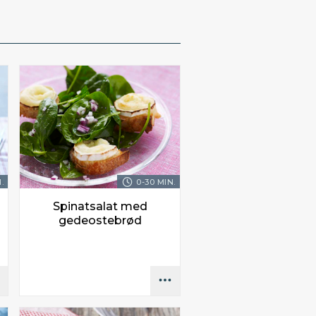
.
0-30 MIN.
Spinatsalat med
gedeostebrød