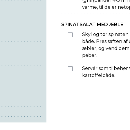
(grill)pande i 4-5 m
varme, til de er ne
SPINATSALAT MED ÆBLE
Skyl og tør spinaten
både. Pres saften af
æbler, og vend dem m
peber.
Servér som tilbehør t
kartoffelbåde.