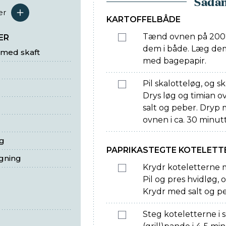
Sådan
er
serveringer
KARTOFFELBÅDE
Tænd ovnen på 200°.
ER
dem i både. Læg de
 med skaft
med bagepapir.
Pil skalotteløg, og s
Drys løg og timian o
salt og peber. Dryp m
ovnen i ca. 30 minutt
ng
PAPRIKASTEGTE KOTELETT
egning
Krydr koteletterne 
Pil og pres hvidløg,
Krydr med salt og p
Steg koteletterne i 