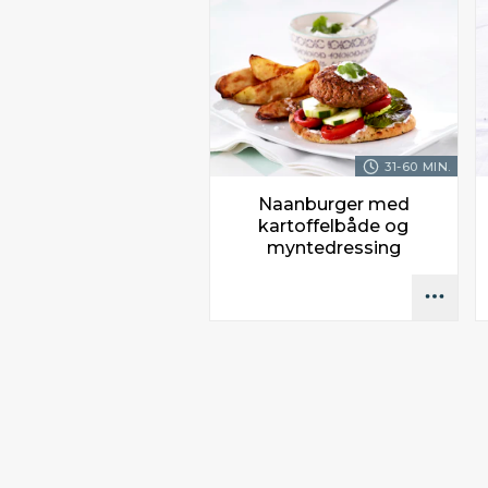
31-60 MIN.
Naanburger med
kartoffelbåde og
myntedressing