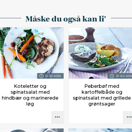
Måske du også kan li'
0-30 MIN.
31-60 MIN
Koteletter og
Peberbøf med
spinatsalat med
kartoffelbåde og
hindbær og marinerede
spinatsalat med grillede
løg
grøntsager