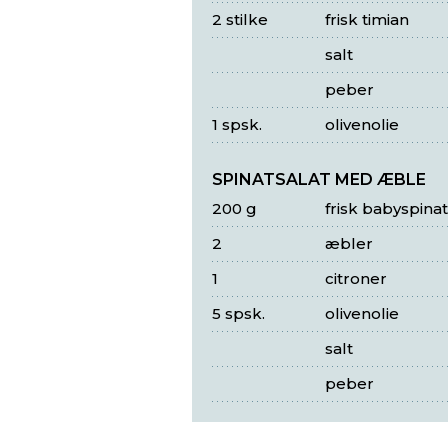
2 stilke
frisk timian
salt
peber
1 spsk.
olivenolie
SPINATSALAT MED ÆBLE
200 g
frisk babyspinat
2
æbler
1
citroner
5 spsk.
olivenolie
salt
peber