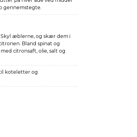
inutter på hver side ved middel
top gennemstegte.
. Skyl æblerne, og skær dem i
 citronen. Bland spinat og
ed citronsaft, olie, salt og
il koteletter og