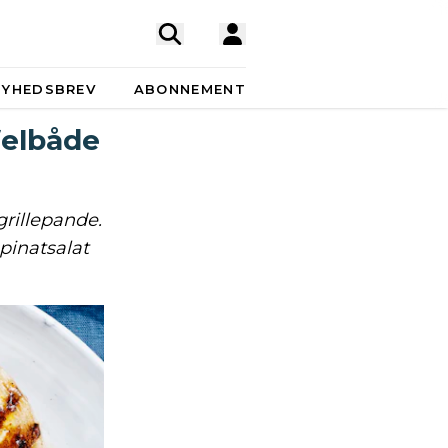
NYHEDSBREV
ABONNEMENT
felbåde
grillepande.
pinatsalat