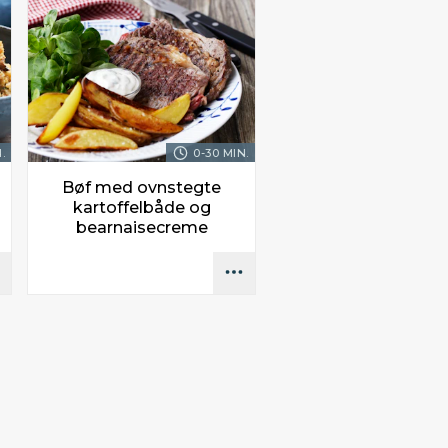
.
0-30 MIN.
Bøf med ovnstegte
kartoffelbåde og
bearnaisecreme