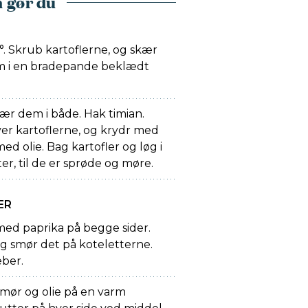
 gør du
 Skrub kartoflerne, og skær
m i en bradepande beklædt
kær dem i både. Hak timian.
ver kartoflerne, og krydr med
ed olie. Bag kartofler og løg i
er, til de er sprøde og møre.
ER
med paprika på begge sider.
 og smør det på koteletterne.
eber.
smør og olie på en varm