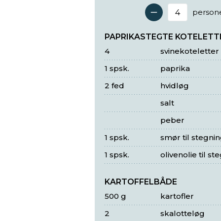
person
Antal 
PAPRIKASTEGTE KOTELETT
4
svinekoteletter
1 spsk.
paprika
2 fed
hvidløg
salt
peber
1 spsk.
smør til stegni
1 spsk.
olivenolie til st
KARTOFFELBÅDE
500 g
kartofler
2
skalotteløg