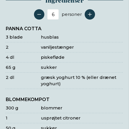
Ingredienser
personer
Antal serveringer
PANNA COTTA
3 blade
husblas
2
vaniljestænger
4 dl
piskefløde
65 g
sukker
2 dl
græsk yoghurt 10 % (eller drænet
yoghurt)
BLOMMEKOMPOT
300 g
blommer
1
usprøjtet citroner
50 g
sukker