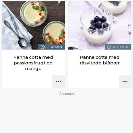
0-30 MIN.
0-30 MIN.
Panna cotta med
Panna cotta med
passionsfrugt og
råsyltede blåbær
mango