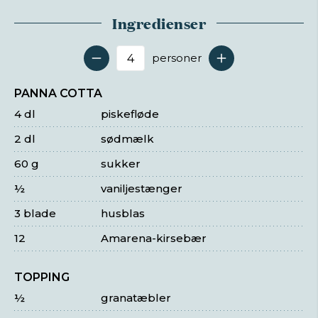
Ingredienser
personer
Antal serveringer
PANNA COTTA
4 dl
piskefløde
2 dl
sødmælk
60 g
sukker
½
vaniljestænger
3 blade
husblas
12
Amarena-kirsebær
TOPPING
½
granatæbler