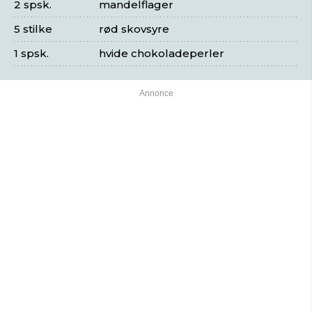
2 spsk.
mandelflager
5 stilke
rød skovsyre
1 spsk.
hvide chokoladeperler