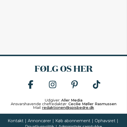
FØLG OS HER
Udgiver:
Aller Media
Ansvarshavende chefredaktør:
Cecilie Møller Rasmussen
Mail:
redaktionen@spisbedre.dk
Kontakt
|
Annoncører
|
Køb abonnement
|
Ophavsret
|
Privatlivspolitik
|
Administrér samtykke