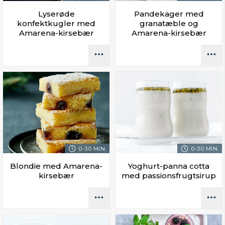
Lyserøde
Pandekager med
konfektkugler med
granatæble og
Amarena-kirsebær
Amarena-kirsebær
0-30 MIN.
0-30 MIN.
Blondie med Amarena-
Yoghurt-panna cotta
kirsebær
med passionsfrugtsirup