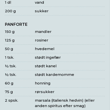
1 dl
vand
200 g
sukker
PANFORTE
150 g
mandler
125 g
rosiner
50 g
hvedemel
1 tsk.
stødt ingefær
½ tsk.
stødt kanel
½ tsk.
stødt kardemomme
60 g
honning
75 g
rørsukker
2 spsk.
marsala (italiensk hedvin) (eller
anden spiritus efter smag)