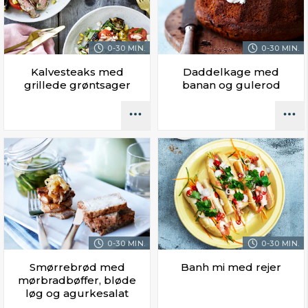
0-30 MIN.
0-30 MIN.
Kalvesteaks med
Daddelkage med
grillede grøntsager
banan og gulerod
0-30 MIN.
0-30 MIN.
Smørrebrød med
Banh mi med rejer
mørbradbøffer, bløde
løg og agurkesalat