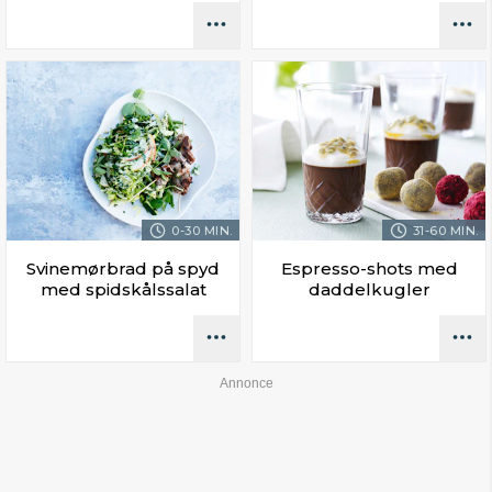
0-30 MIN.
31-60 MIN.
Svinemørbrad på spyd
Espresso-shots med
med spidskålssalat
daddelkugler