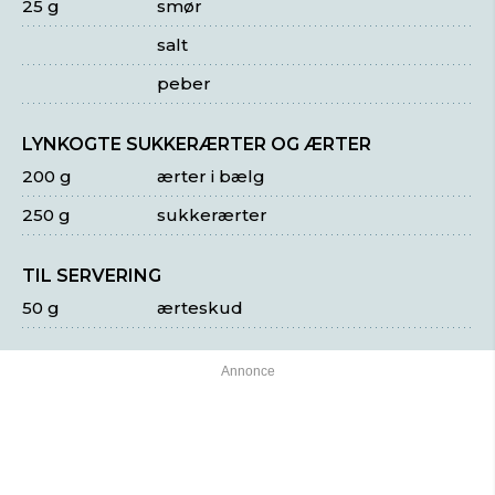
25 g
smør
salt
peber
LYNKOGTE SUKKERÆRTER OG ÆRTER
200 g
ærter i bælg
250 g
sukkerærter
TIL SERVERING
50 g
ærteskud