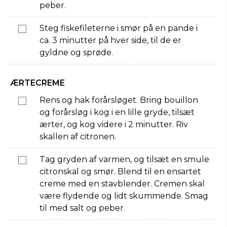
peber.
Steg fiskefileterne i smør på en pande i
ca. 3 minutter på hver side, til de er
gyldne og sprøde.
ÆRTECREME
Rens og hak forårsløget. Bring bouillon
og forårsløg i kog i en lille gryde, tilsæt
ærter, og kog videre i 2 minutter. Riv
skallen af citronen.
Tag gryden af varmen, og tilsæt en smule
citronskal og smør. Blend til en ensartet
creme med en stavblender. Cremen skal
være flydende og lidt skummende. Smag
til med salt og peber.