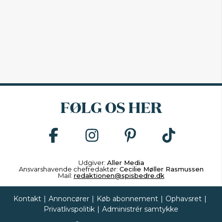
FØLG OS HER
Udgiver:
Aller Media
Ansvarshavende chefredaktør:
Cecilie Møller Rasmussen
Mail:
redaktionen@spisbedre.dk
Kontakt
|
Annoncører
|
Køb abonnement
|
Ophavsret
|
Privatlivspolitik
|
Administrér samtykke