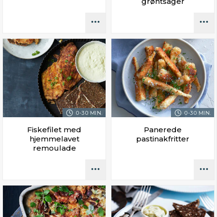
grøntsager
0-30 MIN.
0-30 MIN.
Fiskefilet med
Panerede
hjemmelavet
pastinakfritter
remoulade