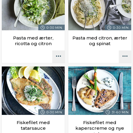
0-30 MIN.
0-30 MIN.
Pasta med ærter,
Pasta med citron, ærter
ricotta og citron
og spinat
0-30 MIN.
31-60 MIN.
Fiskefilet med
Fiskefilet med
tatarsauce
kaperscreme og nye