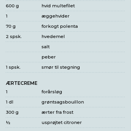
600 g
hvid multefilet
1
æggehvider
70 g
forkogt polenta
2 spsk.
hvedemel
salt
peber
1 spsk.
smør til stegning
ÆRTECREME
1
forårsløg
1 dl
grøntsagsbouillon
300 g
ærter fra frost
½
usprøjtet citroner