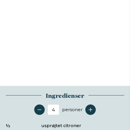
Ingredienser
personer
Antal serveringer
½
usprøjtet citroner