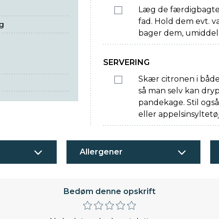
Læg de færdigbagte 
fad. Hold dem evt. v
ng
bager dem, umiddelba
SERVERING
Skær citronen i både
så man selv kan drypp
pandekage. Stil også
eller appelsinsyltetø
Allergener
Bedøm denne opskrift