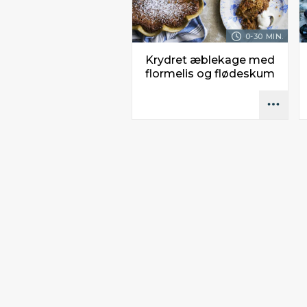
0-30 MIN.
Krydret æblekage med
flormelis og flødeskum