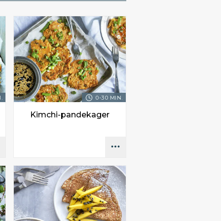
.
0-30 MIN.
Kimchi-pandekager