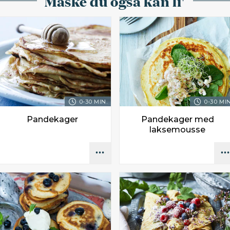
Måske du også kan li'
0-30 MIN.
0-30 MIN
Pandekager
Pandekager med
laksemousse