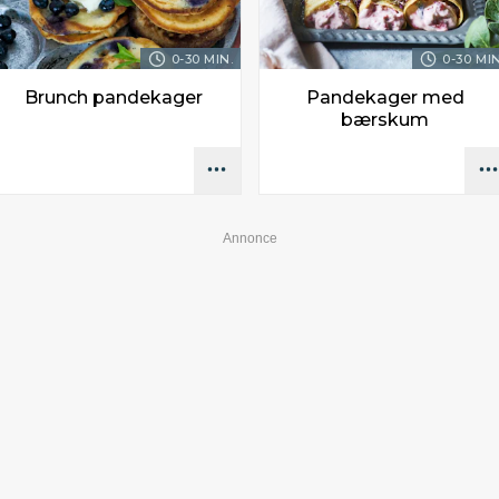
0-30 MIN.
0-30 MIN
Brunch pandekager
Pandekager med
bærskum