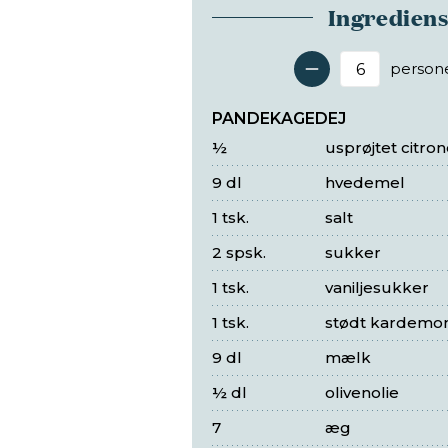
Ingredien
person
Antal 
PANDEKAGEDEJ
½
usprøjtet citron
9 dl
hvedemel
1 tsk.
salt
2 spsk.
sukker
1 tsk.
vaniljesukker
1 tsk.
stødt kardem
9 dl
mælk
½ dl
olivenolie
7
æg