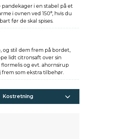
pandekager i en stabel på et
arme i ovnen ved 150°, hvis du
rt før de skal spises.
, og stil dem frem på bordet,
e lidt citronsaft over sin
 flormelis og evt. ahornsirup
j frem som ekstra tilbehør.
Kostretning