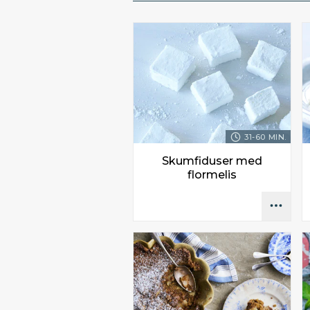
31-60 MIN.
Skumfiduser med
flormelis