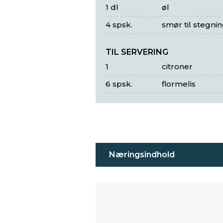
1 dl
øl
4 spsk.
smør til stegni
TIL SERVERING
1
citroner
6 spsk.
flormelis
Næringsindhold