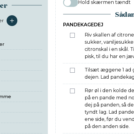
Hold skærmen tændt
ser
Sådan
er
serveringer
PANDEKAGEDEJ
Riv skallen af citron
sukker, vaniljesukk
er
citronskal i en skål.
pisk, til du har en 
Tilsæt æggene 1 ad 
dejen. Lad pandekage
Rør øl i den kolde d
omme
på en pande med non
dej på panden, så d
tyndt lag. Lad pand
ene side, før du ve
på den anden side.