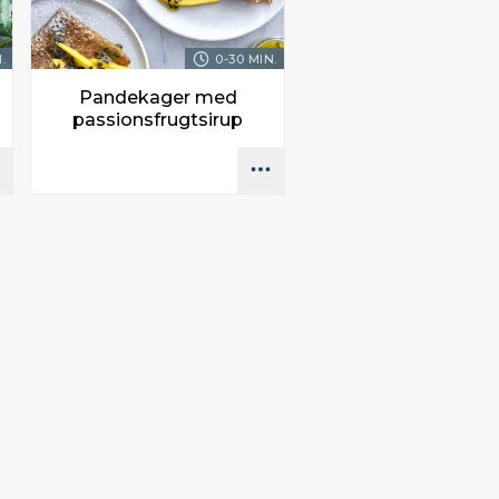
.
0-30 MIN.
Pandekager med
passionsfrugtsirup