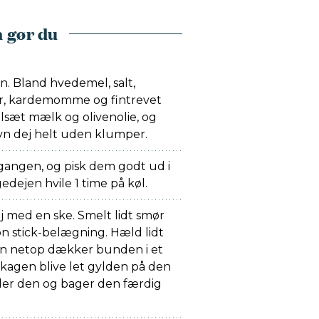
 gør du
en. Bland hvedemel, salt,
er, kardemomme og fintrevet
 Tilsæt mælk og olivenolie, og
jævn dej helt uden klumper.
gangen, og pisk dem godt ud i
dejen hvile 1 time på køl.
ej med en ske. Smelt lidt smør
 stick-belægning. Hæld lidt
en netop dækker bunden i et
ekagen blive let gylden på den
nder den og bager den færdig