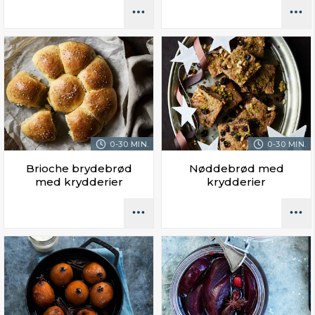
0-30 MIN.
0-30 MIN.
Brioche brydebrød
Nøddebrød med
med krydderier
krydderier