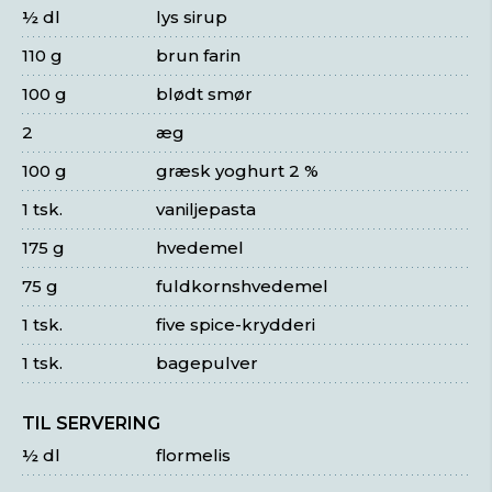
½ dl
lys sirup
110 g
brun farin
100 g
blødt smør
2
æg
100 g
græsk yoghurt 2 %
1 tsk.
vaniljepasta
175 g
hvedemel
75 g
fuldkornshvedemel
1 tsk.
five spice-krydderi
1 tsk.
bagepulver
TIL SERVERING
½ dl
flormelis