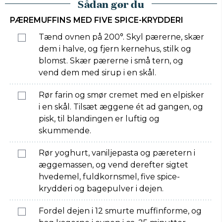
Sådan gør du
PÆREMUFFINS MED FIVE SPICE-KRYDDERI
Tænd ovnen på 200°. Skyl pærerne, skær
dem i halve, og fjern kernehus, stilk og
blomst. Skær pærerne i små tern, og
vend dem med sirup i en skål.
Rør farin og smør cremet med en elpisker
i en skål. Tilsæt æggene ét ad gangen, og
pisk, til blandingen er luftig og
skummende.
Rør yoghurt, vaniljepasta og pæretern i
æggemassen, og vend derefter sigtet
hvedemel, fuldkornsmel, five spice-
krydderi og bagepulver i dejen.
Fordel dejen i 12 smurte muffinforme, og