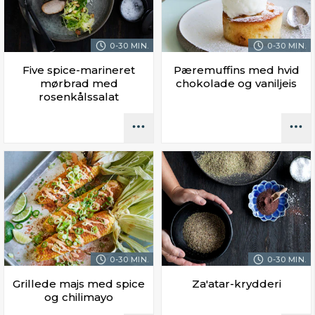
0-30 MIN.
0-30 MIN.
Five spice-marineret
Pæremuffins med hvid
mørbrad med
chokolade og vaniljeis
rosenkålssalat
0-30 MIN.
0-30 MIN.
Grillede majs med spice
Za'atar-krydderi
og chilimayo