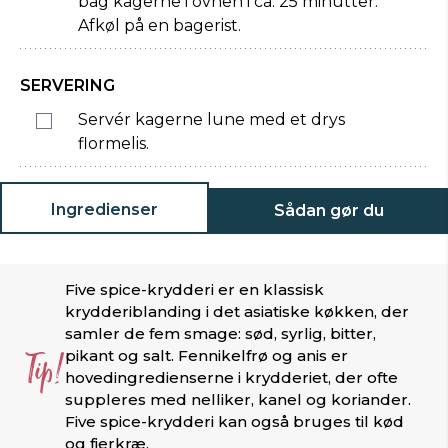
bag kagerne i ovnen i ca. 25 minutter.
Afkøl på en bagerist.
SERVERING
Servér kagerne lune med et drys
flormelis.
Ingredienser
Sådan gør du
Five spice-krydderi er en klassisk
krydderiblanding i det asiatiske køkken, der
samler de fem smage: sød, syrlig, bitter,
Tip!
pikant og salt. Fennikelfrø og anis er
hovedingredienserne i krydderiet, der ofte
suppleres med nelliker, kanel og koriander.
Five spice-krydderi kan også bruges til kød
og fjerkræ.