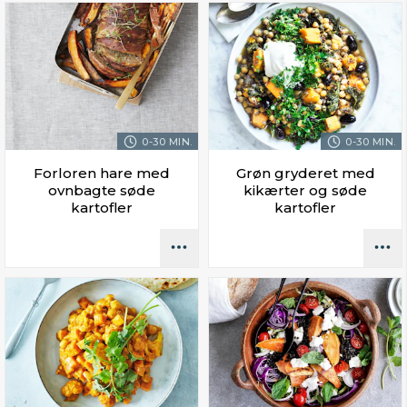
0-30 MIN.
0-30 MIN.
Forloren hare med
Grøn gryderet med
ovnbagte søde
kikærter og søde
kartofler
kartofler