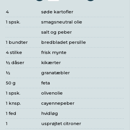
4
søde kartofler
1 spsk.
smagsneutral olie
salt og peber
1 bundter
bredbladet persille
4 stilke
frisk mynte
½ dåser
kikærter
½
granatæbler
50 g
feta
1 spsk.
olivenolie
1 knsp.
cayennepeber
1 fed
hvidløg
1
usprøjtet citroner