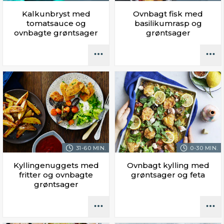
Kalkunbryst med
Ovnbagt fisk med
tomatsauce og
basilikumrasp og
ovnbagte grøntsager
grøntsager
31-60 MIN.
0-30 MIN.
Kyllingenuggets med
Ovnbagt kylling med
fritter og ovnbagte
grøntsager og feta
grøntsager