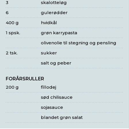
3
skalotteløg
6
gulerødder
400 g
hvidkål
1 spsk.
grøn karrypasta
olivenolie til stegning og pensling
2 tsk.
sukker
salt og peber
FORÅRSRULLER
200 g
fillodej
sød chilisauce
sojasauce
blandet grøn salat