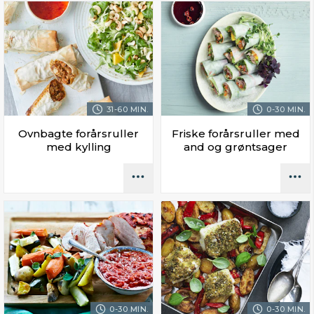
31-60 MIN.
0-30 MIN.
Ovnbagte forårsruller
Friske forårsruller med
med kylling
and og grøntsager
0-30 MIN.
0-30 MIN.