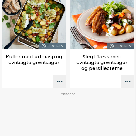
0-30 MIN.
0-30 MIN.
Kuller med urterasp og
Stegt flæsk med
ovnbagte grøntsager
ovnbagte grøntsager
og persillecreme