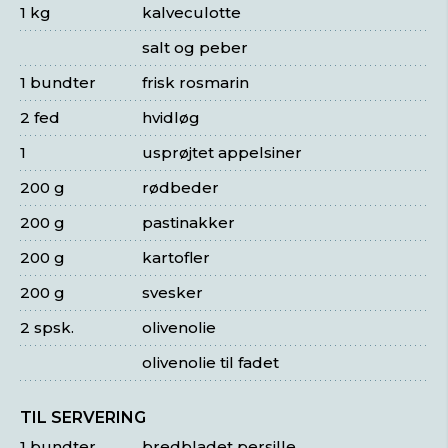
1 kg
kalveculotte
salt og peber
1 bundter
frisk rosmarin
2 fed
hvidløg
1
usprøjtet appelsiner
200 g
rødbeder
200 g
pastinakker
200 g
kartofler
200 g
svesker
2 spsk.
olivenolie
olivenolie til fadet
TIL SERVERING
1 bundter
bredbladet persille