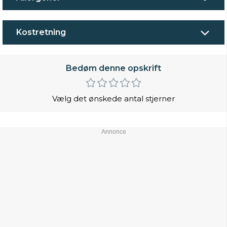
Kostretning
Bedøm denne opskrift
Vælg det ønskede antal stjerner