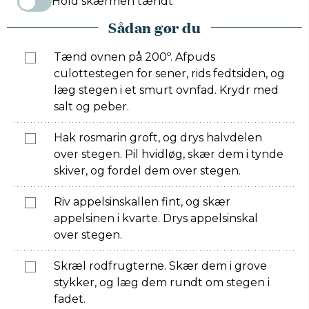
Hold skærmen tændt
Sådan gør du
Tænd ovnen på 200º. Afpuds
culottestegen for sener, rids fedtsiden, og
læg stegen i et smurt ovnfad. Krydr med
salt og peber.
Hak rosmarin groft, og drys halvdelen
over stegen. Pil hvidløg, skær dem i tynde
skiver, og fordel dem over stegen.
Riv appelsinskallen fint, og skær
appelsinen i kvarte. Drys appelsinskal
over stegen.
Skræl rodfrugterne. Skær dem i grove
stykker, og læg dem rundt om stegen i
fadet.