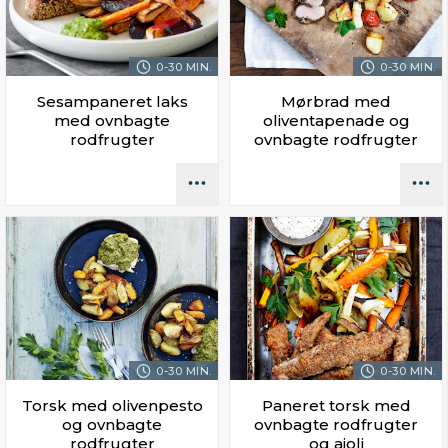
0-30 MIN.
0-30 MIN.
Sesampaneret laks
Mørbrad med
med ovnbagte
oliventapenade og
rodfrugter
ovnbagte rodfrugter
0-30 MIN.
0-30 MIN.
Torsk med olivenpesto
Paneret torsk med
og ovnbagte
ovnbagte rodfrugter
rodfrugter
og aioli