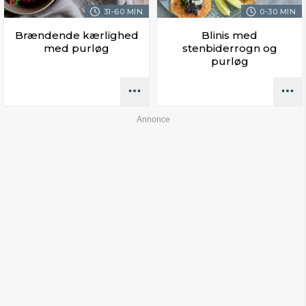
31-60 MIN.
0-30 MIN.
Brændende kærlighed
Blinis med
med purløg
stenbiderrogn og
purløg