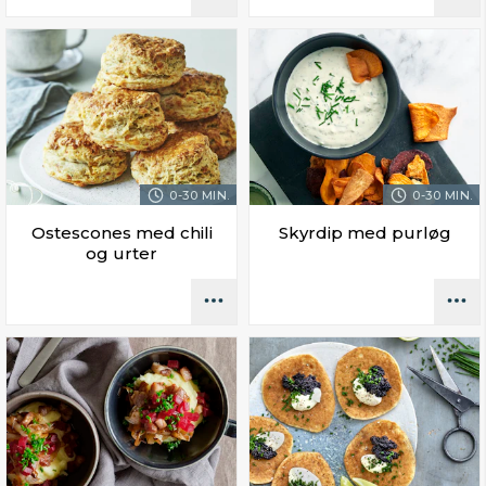
0-30 MIN.
0-30 MIN.
Ostescones med chili
Skyrdip med purløg
og urter