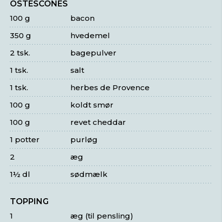
OSTESCONES
100 g
bacon
350 g
hvedemel
2 tsk.
bagepulver
1 tsk.
salt
1 tsk.
herbes de Provence
100 g
koldt smør
100 g
revet cheddar
1 potter
purløg
2
æg
1½ dl
sødmælk
TOPPING
1
æg (til pensling)