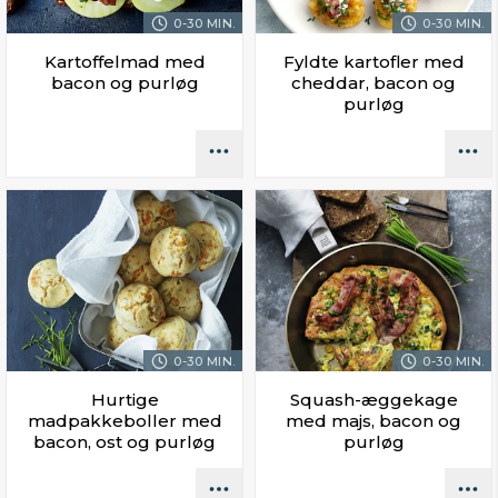
0-30 MIN.
0-30 MIN.
Kartoffelmad med
Fyldte kartofler med
bacon og purløg
cheddar, bacon og
purløg
0-30 MIN.
0-30 MIN.
Hurtige
Squash-æggekage
madpakkeboller med
med majs, bacon og
bacon, ost og purløg
purløg