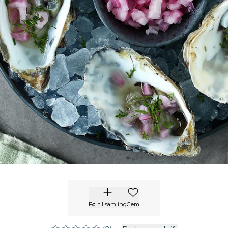
Føj til samling
Gem