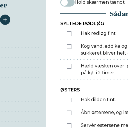
Hold skærmen tændt
ser
Sådan
serveringer
SYLTEDE RØDLØG
Hak rødløg fint.
Kog vand, eddike og 
sukkeret bliver helt 
Hæld væsken over løg
på køl i 2 timer.
ØSTERS
Hak dilden fint.
Åbn østersene, og l
Servér østersene med