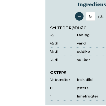
Ingredien
stk.
Antal 
SYLTEDE RØDLØG
½
rødløg
½ dl
vand
½ dl
eddike
½ dl
sukker
ØSTERS
½ bundter
frisk dild
8
østers
1
limefrugter