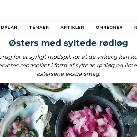
ADPLAN
TEMAER
ARTIKLER
OMREGNER
Østers med syltede rødløg
brug for et syrligt modspil, for at de virkelig kan k
erveres modspillet i form af syltede rødløg og lime
østersene ekstra smag.