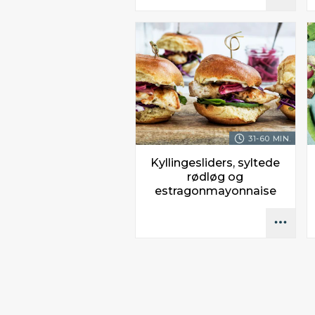
31-60 MIN.
Kyllingesliders, syltede
rødløg og
estragonmayonnaise