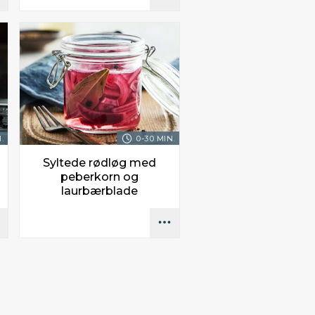
.
0-30 MIN.
Syltede rødløg med
peberkorn og
laurbærblade