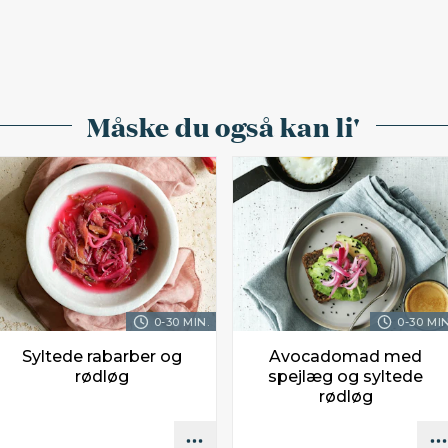
Måske du også kan li'
0-30 MIN.
0-30 MIN
Syltede rabarber og
Avocadomad med
rødløg
spejlæg og syltede
rødløg