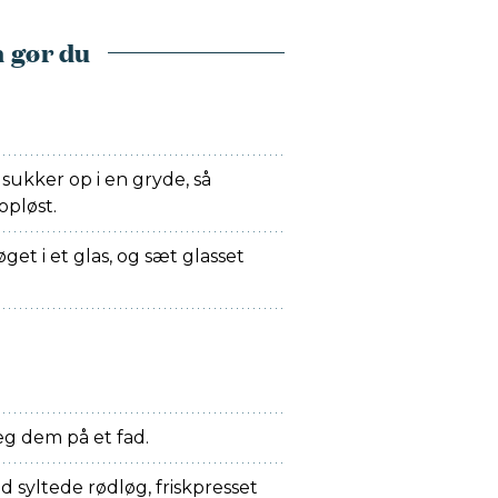
 gør du
sukker op i en gryde, så
opløst.
et i et glas, og sæt glasset
æg dem på et fad.
 syltede rødløg, friskpresset