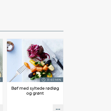
.
31-60 MIN.
Bøf med syltede rødløg
og grønt