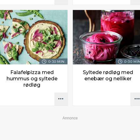
0-30 MIN.
0-30 MIN
Falafelpizza med
Syltede rødløg med
hummus og syltede
enebær og nelliker
rødløg