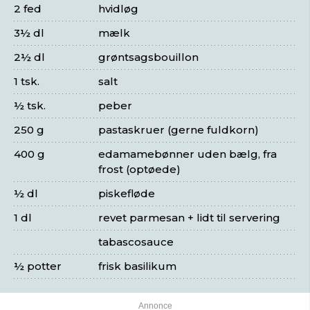
2 fed
hvidløg
3½ dl
mælk
2½ dl
grøntsagsbouillon
1 tsk.
salt
½ tsk.
peber
250 g
pastaskruer (gerne fuldkorn)
400 g
edamamebønner uden bælg, fra
frost (optøede)
½ dl
piskefløde
1 dl
revet parmesan + lidt til servering
tabascosauce
½ potter
frisk basilikum