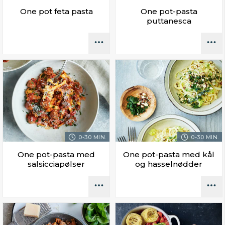
One pot feta pasta
One pot-pasta
puttanesca
0-30 MIN.
0-30 MIN.
One pot-pasta med
One pot-pasta med kål
salsicciapølser
og hasselnødder