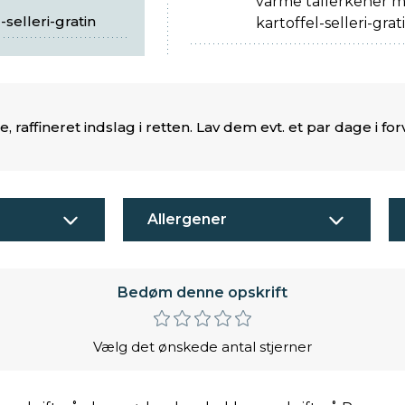
varme tallerkener m
-selleri-gratin
kartoffel-selleri-gra
, raffineret indslag i retten. Lav dem evt. et par dage i for
Allergener
Bedøm denne opskrift
Vælg det ønskede antal stjerner