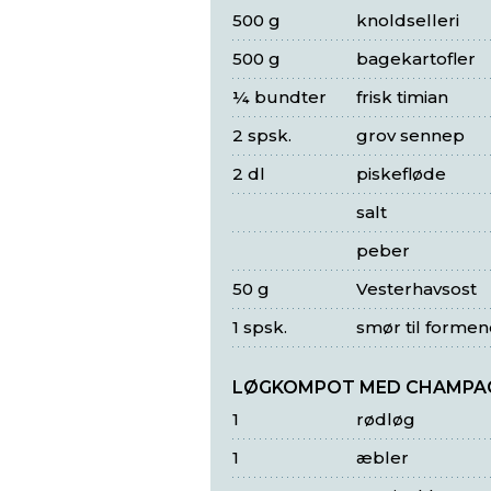
500 g
knoldselleri
500 g
bagekartofler
¼ bundter
frisk timian
2 spsk.
grov sennep
2 dl
piskefløde
salt
peber
50 g
Vesterhavsost
1 spsk.
smør til formen
LØGKOMPOT MED CHAMPA
1
rødløg
1
æbler