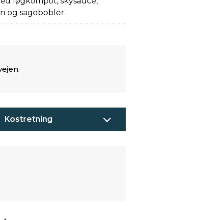
ed løgkompot, skysauce,
tin og sagobobler.
vejen.
Kostretning