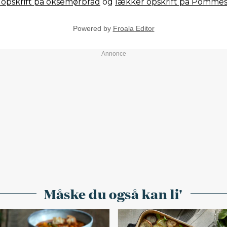
opskrift på oksemørbrad
og
lækker opskrift på Pomme
Powered by
Froala Editor
Måske du også kan li'