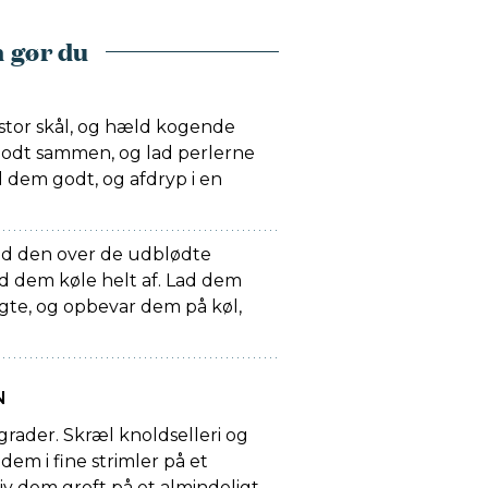
 gør du
 stor skål, og hæld kogende
 godt sammen, og lad perlerne
yl dem godt, og afdryp i en
ld den over de udblødte
lad dem køle helt af. Lad dem
sigte, og opbevar dem på køl,
N
rader. Skræl knoldselleri og
 dem i fine strimler på et
riv dem groft på et almindeligt