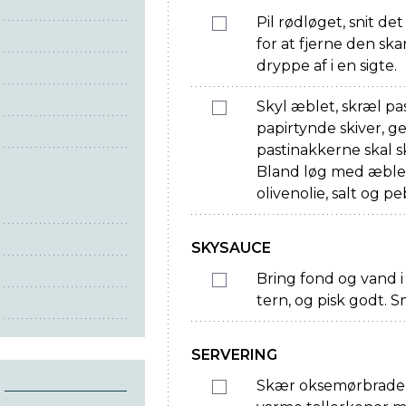
Pil rødløget, snit det
for at fjerne den sk
dryppe af i en sigte.
Skyl æblet, skræl pa
papirtynde skiver, g
pastinakkerne skal s
Bland løg med æble,
olivenolie, salt og pe
SKYSAUCE
Bring fond og vand i
tern, og pisk godt. S
SERVERING
Skær oksemørbraden 