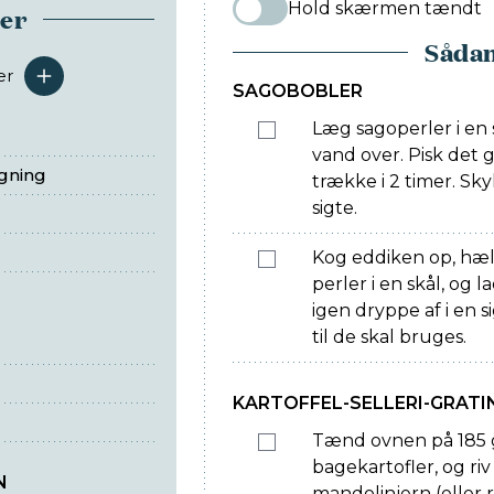
Hold skærmen tændt
ser
Sådan
er
serveringer
SAGOBOBLER
Læg sagoperler i en
vand over. Pisk det
egning
trække i 2 timer. Sk
sigte.
Kog eddiken op, hæ
perler i en skål, og 
igen dryppe af i en 
til de skal bruges.
KARTOFFEL-SELLERI-GRATI
Tænd ovnen på 185 g
bagekartofler, og riv
N
mandolinjern (eller 