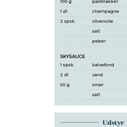
100 g
pastinakker
1 dl
champagne
2 spsk.
olivenolie
salt
peber
SKYSAUCE
1 spsk.
kalvefond
2 dl
vand
50 g
smør
salt
Udstyr