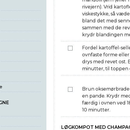
rivejern). Vrid kartof
viskestykke, så væden
bland det med senne
sammen med de revne
krydr blandingen me
Fordel kartoffel-sell
ovnfaste forme eller
drys med revet ost. B
minutter, til toppen
e
Brun oksemørbraden p
en pande. Krydr med
GNE
færdig i ovnen ved 18
10 minutter.
LØGKOMPOT MED CHAMPA