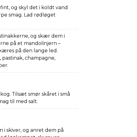
 fint, og skyl det i koldt vand
arpe smag. Lad rødløget
stinakkerne, og skær dem i
erne på et mandolinjern –
kæres på den lange led.
 pastinak, champagne,
ber.
 kog. Tilsæt smør skåret i små
mag til med salt.
i skiver, og anret dem på