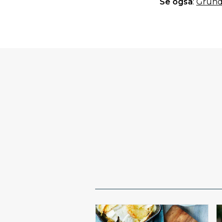
Se også
:
Grund