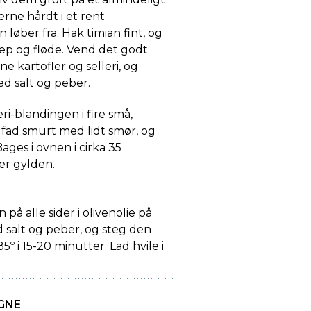
lerne hårdt i et rent
 løber fra. Hak timian fint, og
p og fløde. Vend det godt
 kartofler og selleri, og
d salt og peber.
eri-blandingen i fire små,
 fad smurt med lidt smør, og
ages i ovnen i cirka 35
 er gylden.
å alle sider i olivenolie på
 salt og peber, og steg den
5º i 15-20 minutter. Lad hvile i
GNE