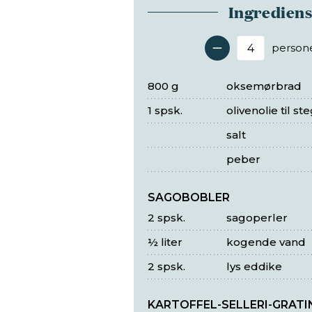
Ingredien
person
Antal 
800 g
oksemørbrad
1 spsk.
olivenolie til st
salt
peber
SAGOBOBLER
2 spsk.
sagoperler
½ liter
kogende vand
2 spsk.
lys eddike
KARTOFFEL-SELLERI-GRATI