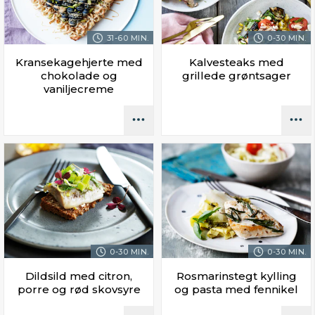
31-60 MIN.
0-30 MIN.
Kransekagehjerte med
Kalvesteaks med
chokolade og
grillede grøntsager
vaniljecreme
0-30 MIN.
0-30 MIN.
Dildsild med citron,
Rosmarinstegt kylling
porre og rød skovsyre
og pasta med fennikel