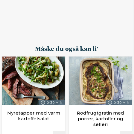
Måske du også kan li'
0-30 MIN.
0-30 MIN.
Nyretapper med varm
Rodfrugtgratin med
kartoffelsalat
porrer, kartofler og
selleri