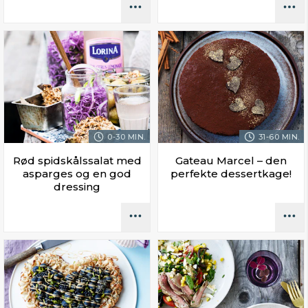
0-30 MIN.
31-60 MIN.
Rød spidskålssalat med
Gateau Marcel – den
asparges og en god
perfekte dessertkage!
dressing