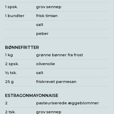
1 spsk.
grov sennep
1 bundter
frisk timian
salt
peber
BØNNEFRITTER
1 kg
grønne bønner fra frost
2 spsk.
olivenolie
½ tsk.
salt
25 g
friskrevet parmesan
ESTRAGONMAYONNAISE
2
pasteuriserede æggeblommer
2 tsk.
grov sennep