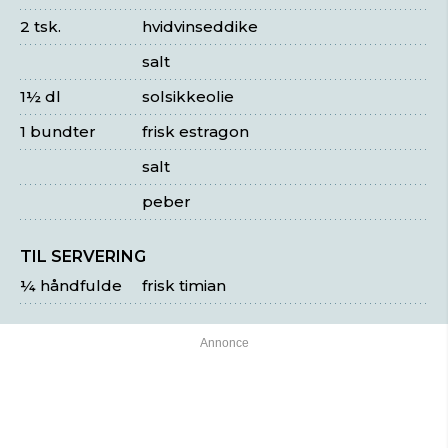
2 tsk.
hvidvinseddike
salt
1½ dl
solsikkeolie
1 bundter
frisk estragon
salt
peber
TIL SERVERING
¼ håndfulde
frisk timian