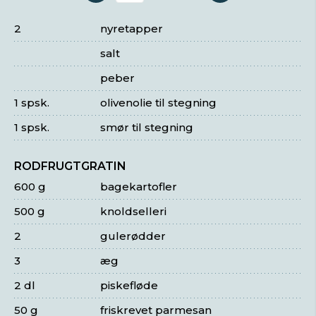
2
nyretapper
salt
peber
1 spsk.
olivenolie til stegning
1 spsk.
smør til stegning
RODFRUGTGRATIN
600 g
bagekartofler
500 g
knoldselleri
2
gulerødder
3
æg
2 dl
piskefløde
50 g
friskrevet parmesan