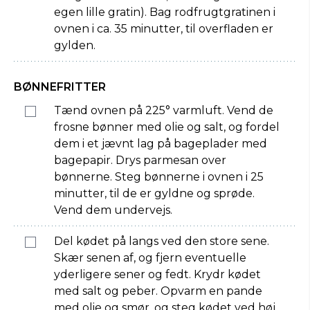
egen lille gratin). Bag rodfrugtgratinen i
ovnen i ca. 35 minutter, til overfladen er
gylden.
BØNNEFRITTER
Tænd ovnen på 225° varmluft. Vend de
frosne bønner med olie og salt, og fordel
dem i et jævnt lag på bageplader med
bagepapir. Drys parmesan over
bønnerne. Steg bønnerne i ovnen i 25
minutter, til de er gyldne og sprøde.
Vend dem undervejs.
Del kødet på langs ved den store sene.
Skær senen af, og fjern eventuelle
yderligere sener og fedt. Krydr kødet
med salt og peber. Opvarm en pande
med olie og smør, og steg kødet ved høj