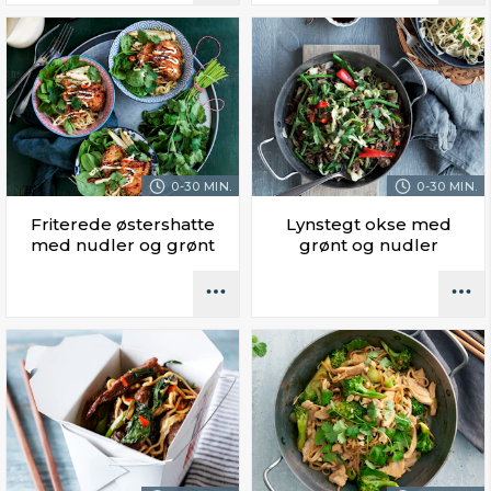
0-30 MIN.
0-30 MIN.
Friterede østershatte
Lynstegt okse med
med nudler og grønt
grønt og nudler