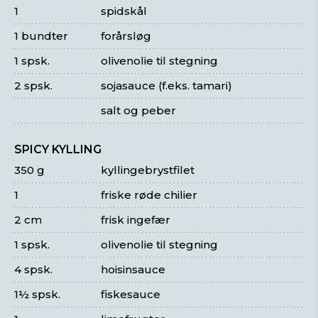
1
spidskål
1 bundter
forårsløg
1 spsk.
olivenolie til stegning
2 spsk.
sojasauce (f.eks. tamari)
salt og peber
SPICY KYLLING
350 g
kyllingebrystfilet
1
friske røde chilier
2 cm
frisk ingefær
1 spsk.
olivenolie til stegning
4 spsk.
hoisinsauce
1½ spsk.
fiskesauce