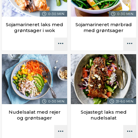
0-30 MIN.
0-30 MIN.
Sojamarineret laks med
Sojamarineret mørbrad
grøntsager i wok
med grøntsager
0-30 MIN.
31-60 MIN.
Nudelsalat med rejer
Sojastegt laks med
og grøntsager
nudelsalat