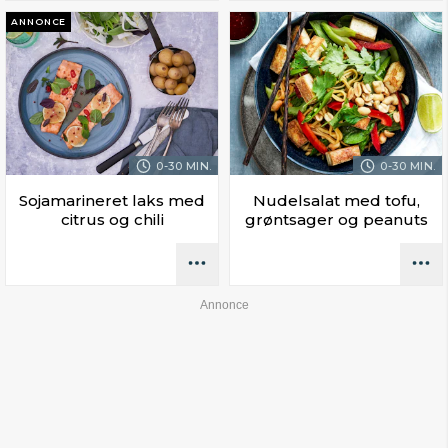
ANNONCE
0-30 MIN.
0-30 MIN.
Sojamarineret laks med
Nudelsalat med tofu,
citrus og chili
grøntsager og peanuts