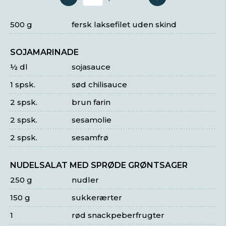
Antal serveringer
500 g
fersk laksefilet uden skind
SOJAMARINADE
½ dl
sojasauce
1 spsk.
sød chilisauce
2 spsk.
brun farin
2 spsk.
sesamolie
2 spsk.
sesamfrø
NUDELSALAT MED SPRØDE GRØNTSAGER
250 g
nudler
150 g
sukkerærter
1
rød snackpeberfrugter