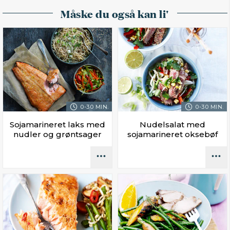
Måske du også kan li'
0-30 MIN.
0-30 MIN.
Sojamarineret laks med
Nudelsalat med
nudler og grøntsager
sojamarineret oksebøf