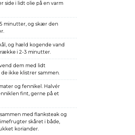
r side i lidt olie på en varm
 5 minutter, og skær den
r.
kål, og hæld kogende vand
række i 2-3 minutter.
 vend dem med lidt
å de ikke klistrer sammen.
mater og fennikel. Halvér
enniklen fint, gerne på et
 sammen med flanksteak og
imefrugter skåret i både,
kket koriander.