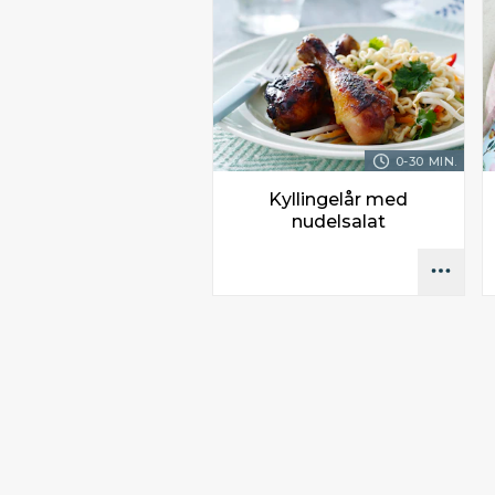
0-30 MIN.
Kyllingelår med
nudelsalat