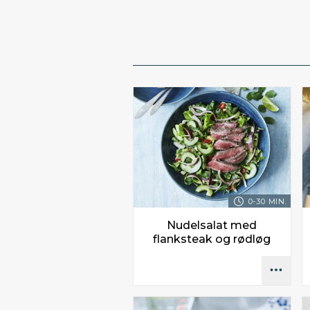
0-30 MIN.
Nudelsalat med
flanksteak og rødløg