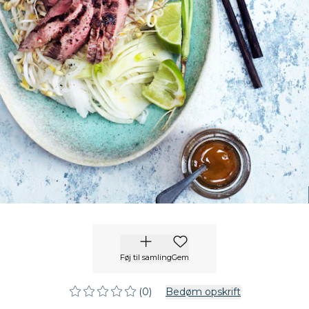
Føj til samling
Gem
(0)
Bedøm opskrift