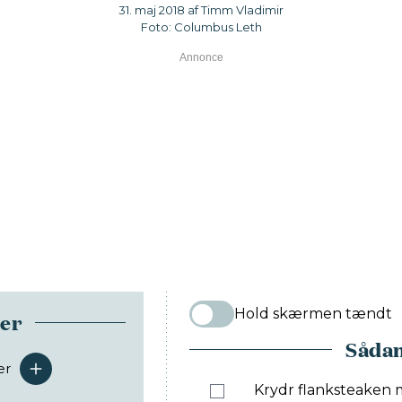
31. maj 2018 af Timm Vladimir
Foto: Columbus Leth
Hold skærmen tændt
ser
Sådan
er
serveringer
Krydr flanksteaken m