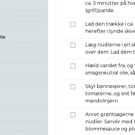
ca. 3 minutter på hve
(grill)pande.
Lad den trække i ca.
herefter i tynde skive
lie
Læg nudlerne i en s
over dem. Lad dem t
Hæld vandet fra, og
smagsneutral olie, s
Skyl bønnespirer, to
tomaterne, og snit f
mandolinjern.
Anret grøntsagerne
nudler. Servér med l
blommesauce og plu