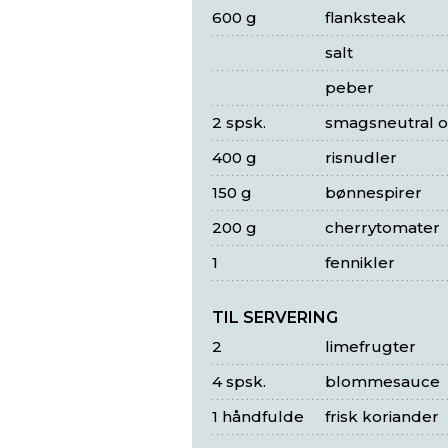
600 g
flanksteak
salt
peber
2 spsk.
smagsneutral o
400 g
risnudler
150 g
bønnespirer
200 g
cherrytomater
1
fennikler
TIL SERVERING
2
limefrugter
4 spsk.
blommesauce
1 håndfulde
frisk koriander