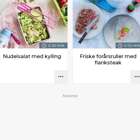
0-30 MIN.
0-30 MIN
Nudelsalat med kylling
Friske forårsruller med
flanksteak