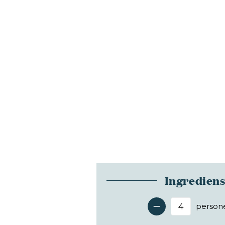
Ingredien
person
Antal 