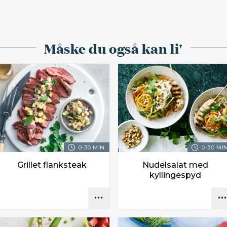
Måske du også kan li'
0-30 MIN.
0-30 MIN
Grillet flanksteak
Nudelsalat med
kyllingespyd