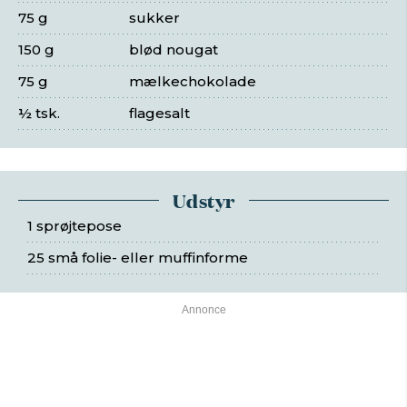
75 g
sukker
150 g
blød nougat
75 g
mælkechokolade
½ tsk.
flagesalt
Udstyr
1 sprøjtepose
25 små folie- eller muffinforme