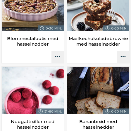
0-30 MIN.
0-30 MIN.
Blommeclafoutis med
Mælkechokoladebrownie
hasselnødder
med hasselnødder
31-60 MIN.
0-30 MIN.
Nougattrøfler med
Bananbrød med
hasselnødder
hasselnødder