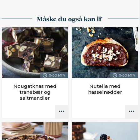
Måske du også kan li'
0-30 MIN.
0-30 MIN.
Nougatknas med
Nutella med
tranebær og
hasselnødder
saltmandler