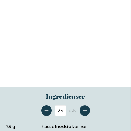
Ingredienser
stk.
Antal serveringer
75 g
hasselnøddekerner