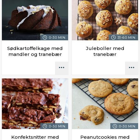
0-30 MIN.
31-60 MIN.
Sødkartoffelkage med
Juleboller med
mandler og tranebær
tranebær
0-30 MIN.
0-30 MIN.
Konfektsnitter med
Peanutcookies med