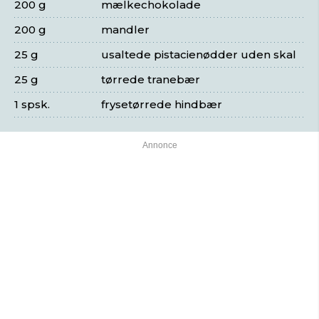
200 g
mælkechokolade
200 g
mandler
25 g
usaltede pistacienødder uden skal
25 g
tørrede tranebær
1 spsk.
frysetørrede hindbær