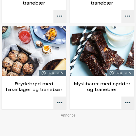
tranebær
tranebær
0-30 MIN.
0-30 MIN.
Brydebrød med
Myslibarer med nødder
hirseflager og tranebær
og tranebær