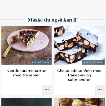
Måske du også kan li'
0-30 MIN.
31-60 MIN.
Nøddekarameltærter
Chokoladekonfekt med
med tranebær
tranebær og
saltmandler