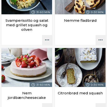
31-60 MIN.
0-30 MIN.
Svamperisotto og salat
Nemme fladbrød
med grillet squash og
oliven
31-60 MIN.
0-30 MIN.
Nem
Citronbrød med squash
jordbærcheesecake