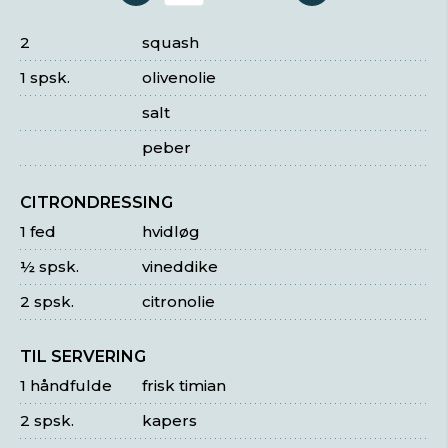
2
squash
1 spsk.
olivenolie
salt
peber
CITRONDRESSING
1 fed
hvidløg
½ spsk.
vineddike
2 spsk.
citronolie
TIL SERVERING
1 håndfulde
frisk timian
2 spsk.
kapers