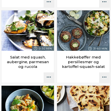
0-30 MIN.
31-60 MIN.
Salat med squash,
Hakkebøffer med
aubergine, parmesan
persillesmør og
og rucola
kartoffel-squash-salat