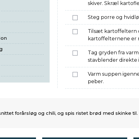
skiver. Skræl kartofl
Steg porre og hvidløg
Tilsæt kartoffeltern 
lon
kartoffelternene er
ng
Tag gryden fra var
stavblender direkte 
Varm suppen igennem
peber.
ttet forårsløg og chili, og spis ristet brød med skinke til.