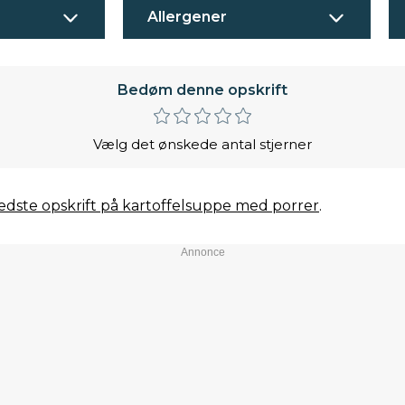
Allergener
Bedøm denne opskrift
Vælg det ønskede antal stjerner
dste opskrift på kartoffelsuppe med porrer
.