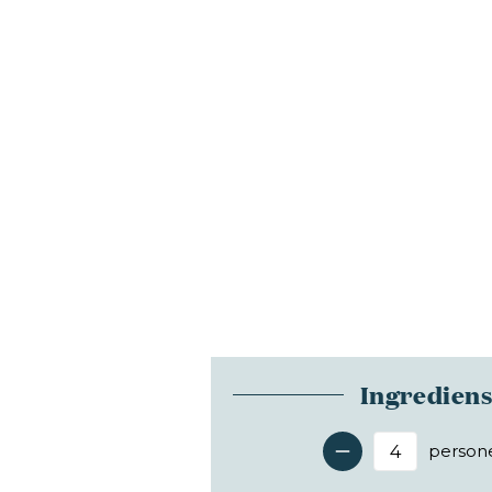
Ingredien
person
Antal 