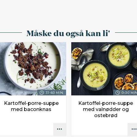
Måske du også kan li'
31-60 MIN.
0-30 MIN
Kartoffel-porre-suppe
Kartoffel-porre-suppe
med baconknas
med valnødder og
ostebrød