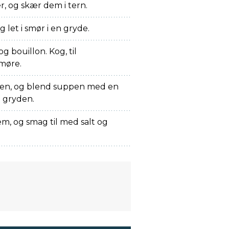
er, og skær dem i tern.
 let i smør i en gryde.
og bouillon. Kog, til
 møre.
men, og blend suppen med en
i gryden.
, og smag til med salt og