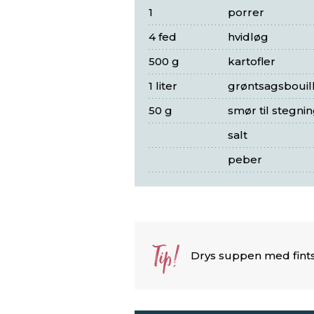
1
porrer
4 fed
hvidløg
500 g
kartofler
1 liter
grøntsagsbouil
50 g
smør til stegni
salt
peber
Tip!
Drys suppen med fintsni