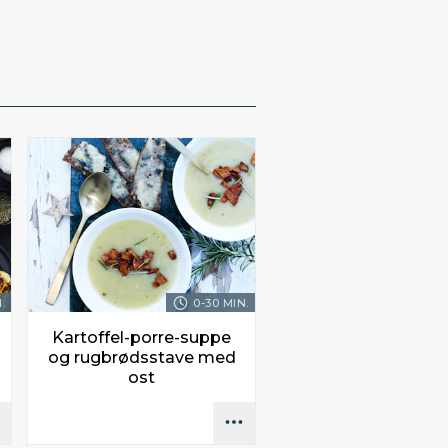
.
0-30 MIN.
Kartoffel-porre-suppe
og rugbrødsstave med
ost