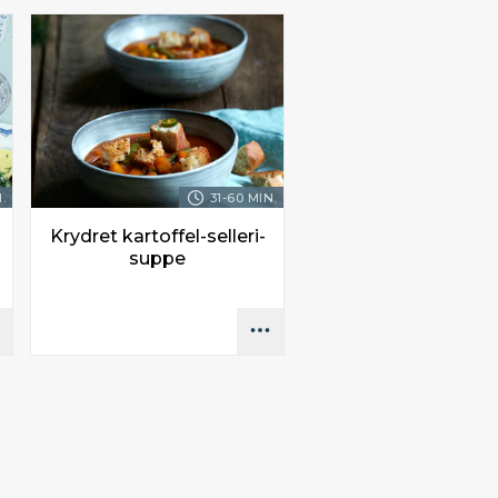
.
31-60 MIN.
Krydret kartoffel-selleri-
suppe