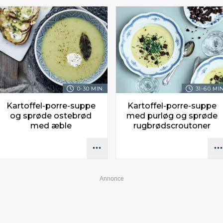
0-30 MIN.
31-60 MIN
Kartoffel-porre-suppe
Kartoffel-porre-suppe
og sprøde ostebrød
med purløg og sprøde
med æble
rugbrødscroutoner