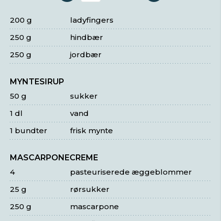
200 g
ladyfingers
250 g
hindbær
250 g
jordbær
MYNTESIRUP
50 g
sukker
1 dl
vand
1 bundter
frisk mynte
MASCARPONECREME
4
pasteuriserede æggeblommer
25 g
rørsukker
250 g
mascarpone