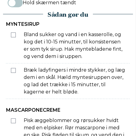
Hold skærmen tændt
Sådan gør du
MYNTESIRUP
Bland sukker og vand i en kasserolle, og
kog det i 10-15 minutter, til konsistensen
er som tyk sirup. Hak myntebladene fint,
og vend dem i siruppen.
Bræk ladyfingers i mindre stykker, og læg
dem i en skål. Hæld myntesiruppen over,
og lad det trække i 15 minutter, til
kagerne er helt bløde.
MASCARPONECREME
Pisk æggeblommer og rørsukker hvidt
med en elpisker. Rør mascarpone i med
en ske. Pisk fløden til skum, og vend den i