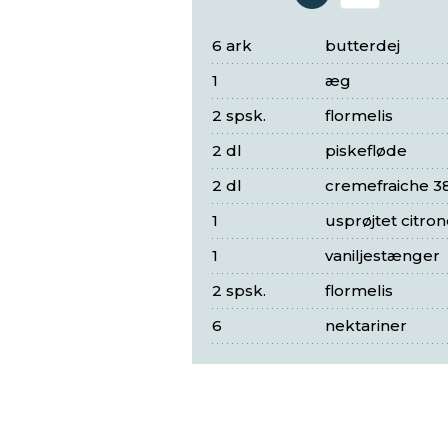
Antal 
6 ark
butterdej
1
æg
2 spsk.
flormelis
2 dl
piskefløde
2 dl
cremefraiche 3
1
usprøjtet citron
1
vaniljestænger
2 spsk.
flormelis
6
nektariner