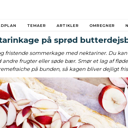
ADPLAN
TEMAER
ARTIKLER
OMREGNER
tarinkage på sprød butterdejs
g fristende sommerkage med nektariner. Du kan 
andre frugter eller søde bær. Smør et lag af flø
remefraiche på bunden, så kagen bliver dejligt fris