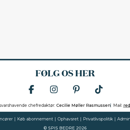
FØLG OS HER
svarshavende chefredaktør:
Cecilie Møller Rasmussen
Mail:
re
ncører
|
Køb abonnement
|
Ophavsret
|
Privatlivspolitik
|
Admin
©
SPIS BEDRE
2026