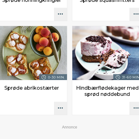
Sprøde honningkringler
Sprøde squashfritters
0-30 MIN.
31-60 MIN
Sprøde abrikostærter
Hindbærflødekager med
sprød nøddebund