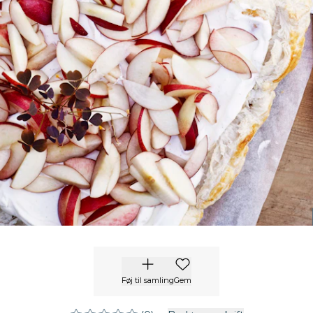
Føj til samling
Gem