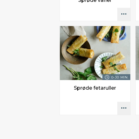
Sprøde vafler
0-30 MIN.
Sprøde fetaruller