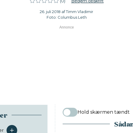
(0)
Bedøm opskrift
26. juli 2018 af Timm Vladimir
Foto: Columbus Leth
Hold skærmen tændt
ser
Sådan
er