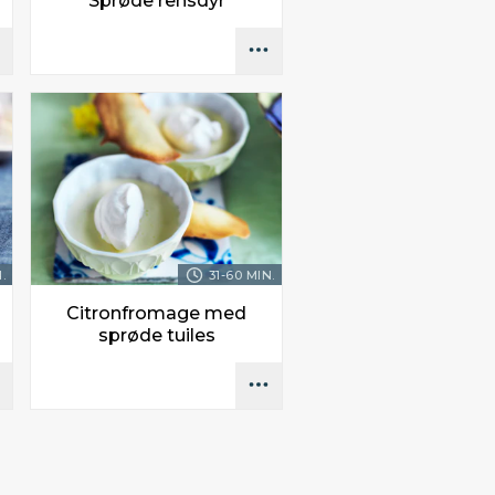
Sprøde rensdyr
.
31-60 MIN.
Citronfromage med
sprøde tuiles