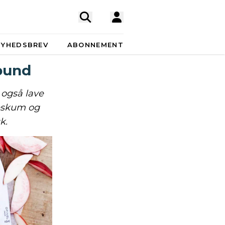
NYHEDSBREV
ABONNEMENT
bund
også lave
deskum og
k.