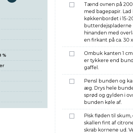
serveringer
Tænd ovnen på 200°
med bagepapir. Lad 
køkkenbordet i 15-2
butterdejspladerne 
hinanden med overla
en firkant på ca. 30 
Ombuk kanten 1 cm h
8 %
er tykkere end bun
er
gaffel.
Pensl bunden og k
æg. Drys hele bund
sprød og gylden i ov
bunden køle af.
Pisk fløden til skum,
skallen fint af citro
skrab kornene ud. Ve