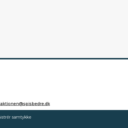
daktionen@spisbedre.dk
istrér samtykke