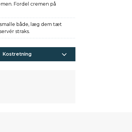
cremen. Fordel cremen på
 smalle både, læg dem tæt
ervér straks.
Kostretning