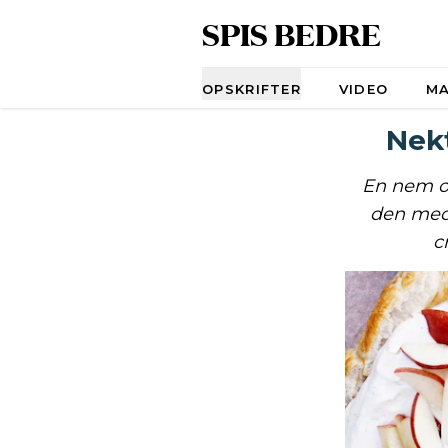
SPIS BEDRE
Navigation
OPSKRIFTER
VIDEO
M
Nek
En nem o
den med 
c