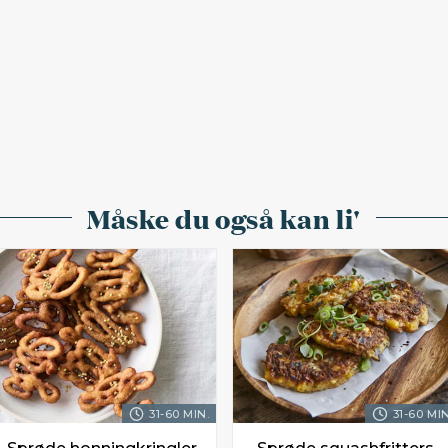
Måske du også kan li'
31-60 MIN.
31-60 MIN