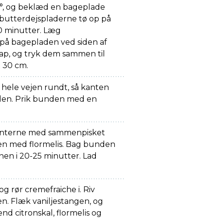
, og beklæd en bageplade
butterdejspladerne tø op på
0 minutter. Læg
på bagepladen ved siden af
p, og tryk dem sammen til
x 30 cm.
ele vejen rundt, så kanten
den. Prik bunden med en
anterne med sammenpisket
en med flormelis. Bag bunden
nen i 20-25 minutter. Lad
 og rør cremefraiche i. Riv
nen. Flæk vaniljestangen, og
nd citronskal, flormelis og