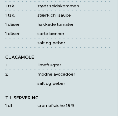
1 tsk.
stødt spidskommen
1 tsk.
stærk chilisauce
1 dåser
hakkede tomater
1 dåser
sorte bønner
salt og peber
GUACAMOLE
1
limefrugter
2
modne avocadoer
salt og peber
TIL SERVERING
1 dl
cremefraiche 18 %