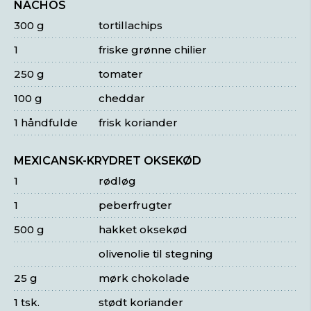
NACHOS
300 g
tortillachips
1
friske grønne chilier
250 g
tomater
100 g
cheddar
1 håndfulde
frisk koriander
MEXICANSK-KRYDRET OKSEKØD
1
rødløg
1
peberfrugter
500 g
hakket oksekød
olivenolie til stegning
25 g
mørk chokolade
1 tsk.
stødt koriander