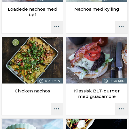
Loadede nachos med
Nachos med kylling
bøf
0-30 MIN.
0-30 MIN.
Chicken nachos
Klassisk BLT-burger
med guacamole