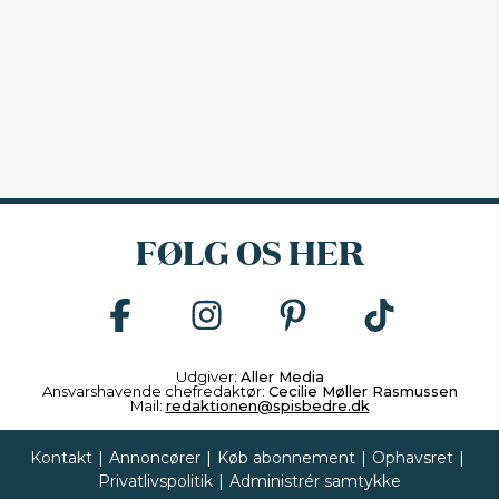
FØLG OS HER
Udgiver:
Aller Media
Ansvarshavende chefredaktør:
Cecilie Møller Rasmussen
Mail:
redaktionen@spisbedre.dk
Kontakt
|
Annoncører
|
Køb abonnement
|
Ophavsret
|
Privatlivspolitik
|
Administrér samtykke