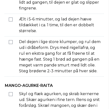
lidt ad gangen, til dejen er glat og slipper
fingrene.
Ælt i 5-6 minutter, og lad dejen hæve
tildækket i ca. 1 time, til den er dobbelt
størrelse.
Del dejen i lige store klumper, og rul dem
ud i dråbeform. Drys med nigellafrø, og
rul en ekstra gang for at få frøene til at
hænge fast. Steg 1 brød ad gangen på en
meget varm pande smurt med lidt olie.
Steg brødene 2-3 minutter på hver side.
MANGO-AGURKE-RAITA
Skyl og flæk agurken, og skrab kernerne
ud. Skær agurken i fine tern. Rens og snit
forårsløg. Skræl mangoen, og skær den i