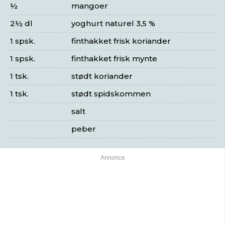
½
mangoer
2½ dl
yoghurt naturel 3,5 %
1 spsk.
finthakket frisk koriander
1 spsk.
finthakket frisk mynte
1 tsk.
stødt koriander
1 tsk.
stødt spidskommen
salt
peber