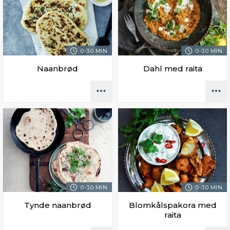
0-30 MIN.
0-30 MIN.
Naanbrød
Dahl med raita
0-30 MIN.
0-30 MIN.
Tynde naanbrød
Blomkålspakora med
raita