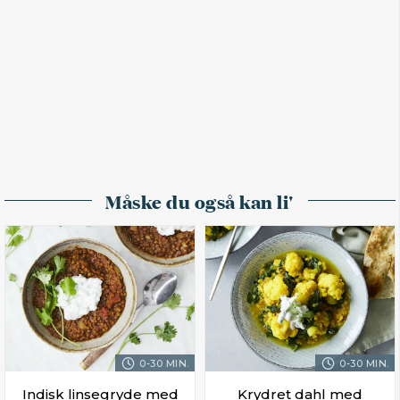
Måske du også kan li'
0-30 MIN.
0-30 MIN.
Indisk linsegryde med
Krydret dahl med