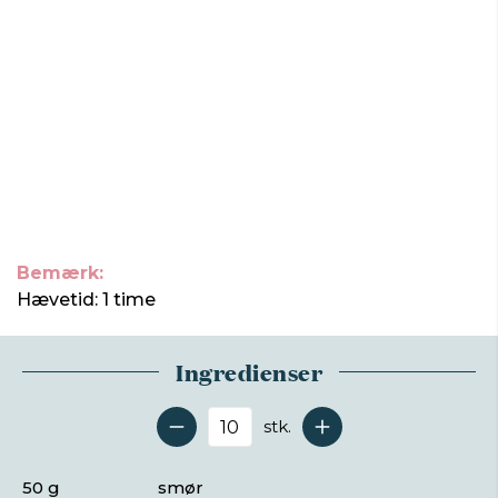
Bemærk:
Hævetid: 1 time
Ingredienser
stk.
Antal serveringer
50 g
smør