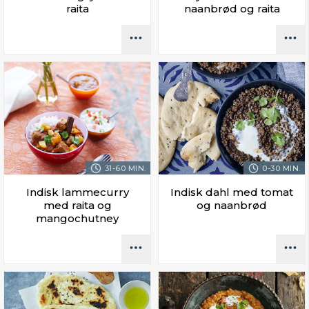
raita
naanbrød og raita
31-60 MIN.
0-30 MIN.
Indisk lammecurry
Indisk dahl med tomat
med raita og
og naanbrød
mangochutney