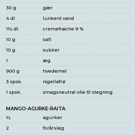
30 g
gær
4 dl
lunkent vand
1½ dl
cremefraiche 9 %
10 g
salt
10 g
sukker
1
æg
900 g
hvedemel
3 spsk.
nigellafrø
1 spsk.
smagsneutral olie til stegning
MANGO-AGURKE-RAITA
½
agurker
2
forårsløg