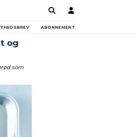
NYHEDSBREV
ABONNEMENT
at og
nbrød som