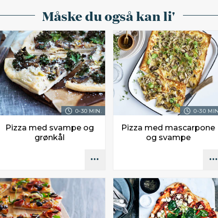
Måske du også kan li'
0-30 MIN.
0-30 MIN
Pizza med svampe og
Pizza med mascarpone
grønkål
og svampe