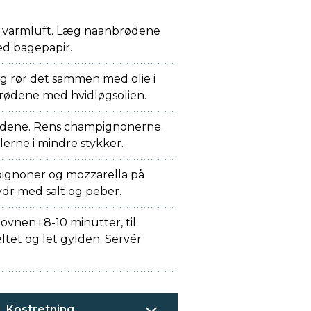
 varmluft. Læg naanbrødene
ed bagepapir.
 og rør det sammen med olie i
brødene med hvidløgsolien.
ladene. Rens champignonerne.
erne i mindre stykker.
pignoner og mozzarella på
dr med salt og peber.
ovnen i 8-10 minutter, til
tet og let gylden. Servér
Kostretning