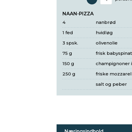
Antal 
NAAN-PIZZA
4
nanbrød
1 fed
hvidløg
3 spsk.
olivenolie
75 g
frisk babyspinat
150 g
champignoner i
250 g
friske mozzare
salt og peber
Næringsindhold