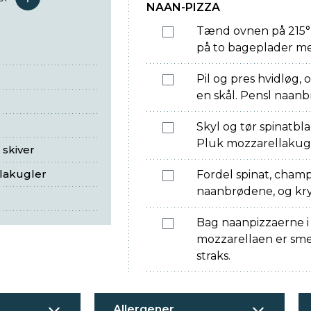
serveringer
NAAN-PIZZA
Tænd ovnen på 215°
på to bageplader m
Pil og pres hvidløg,
en skål. Pensl naan
Skyl og tør spinatb
Pluk mozzarellakugl
 skiver
llakugler
Fordel spinat, cham
naanbrødene, og kry
Bag naanpizzaerne i 
mozzarellaen er smel
straks.
Allergener