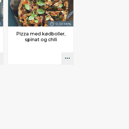
.
0-30 MIN.
Pizza med kødboller,
spinat og chili