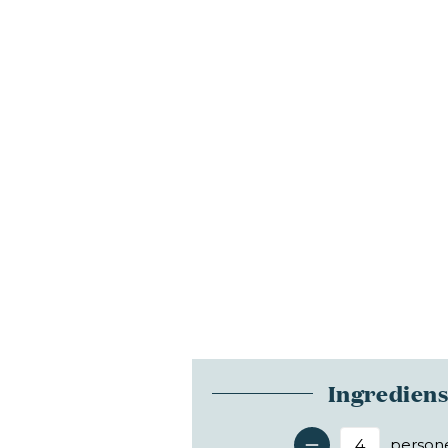
Ingredien
person