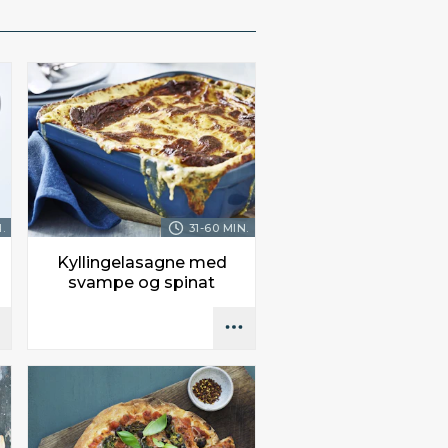
.
31-60 MIN.
Kyllingelasagne med
svampe og spinat