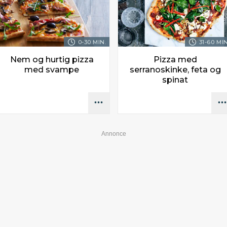
0-30 MIN.
31-60 MIN
Nem og hurtig pizza
Pizza med
med svampe
serranoskinke, feta og
spinat