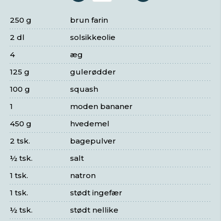
250 g
brun farin
2 dl
solsikkeolie
4
æg
125 g
gulerødder
100 g
squash
1
moden bananer
450 g
hvedemel
2 tsk.
bagepulver
½ tsk.
salt
1 tsk.
natron
1 tsk.
stødt ingefær
½ tsk.
stødt nellike