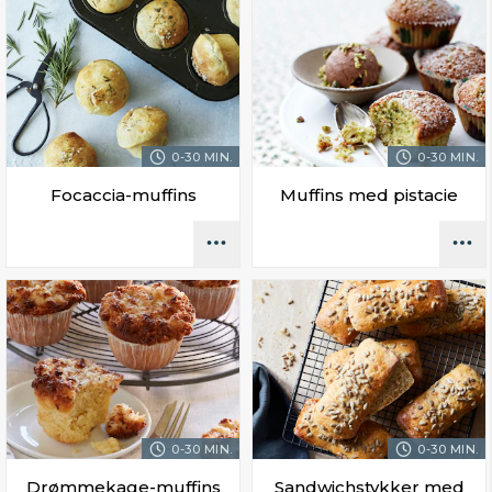
0-30 MIN.
0-30 MIN.
Focaccia-muffins
Muffins med pistacie
0-30 MIN.
0-30 MIN.
Drømmekage-muffins
Sandwichstykker med