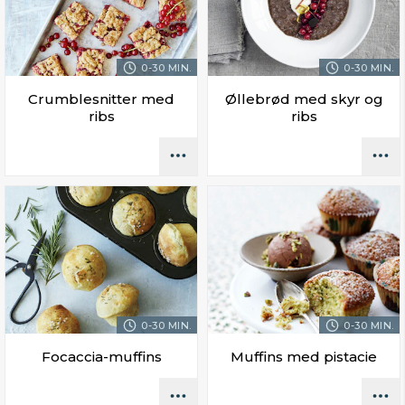
0-30 MIN.
0-30 MIN.
Crumblesnitter med
Øllebrød med skyr og
ribs
ribs
0-30 MIN.
0-30 MIN.
Focaccia-muffins
Muffins med pistacie