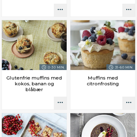
0-30 MIN.
31-60 MIN.
Glutenfrie muffins med
Muffins med
kokos, banan og
citronfrosting
blåbær