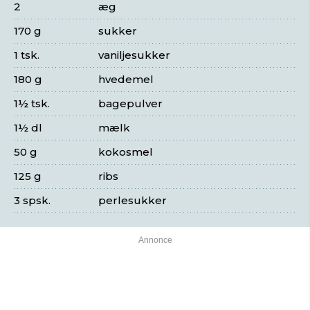
2
æg
170 g
sukker
1 tsk.
vaniljesukker
180 g
hvedemel
1½ tsk.
bagepulver
1½ dl
mælk
50 g
kokosmel
125 g
ribs
3 spsk.
perlesukker