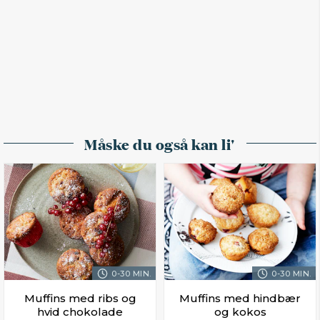
Måske du også kan li'
0-30 MIN.
0-30 MIN.
Muffins med ribs og
Muffins med hindbær
hvid chokolade
og kokos